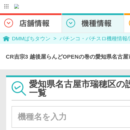
DMMぱちタウン
パチンコ・パチスロ機種情報
CR吉宗3 越後屋らんどOPENの巻の愛知県名古
愛知県名古屋市瑞穂区の
一覧