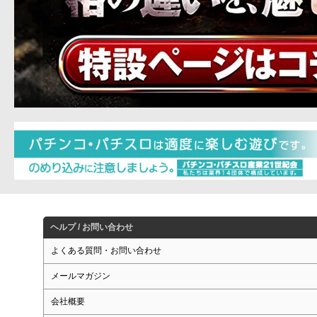
ヘルプ / お問い合わせ
よくある質問・お問い合わせ
メールマガジン
会社概要