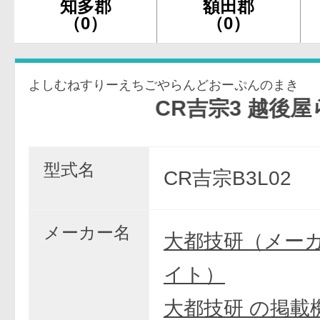
知多郡
額田郡
（0）
（0）
よしむねすりーえちごやらんどおーぷんのまき
CR吉宗3 越後屋らんど
型式名
CR吉宗B3L02
メーカー名
大都技研（メー
イト）
大都技研 の掲載