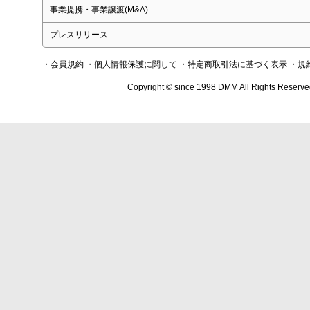
事業提携・事業譲渡(M&A)
プレスリリース
・会員規約
・個人情報保護に関して
・特定商取引法に基づく表示
・規
Copyright © since 1998 DMM All Rights Reserve