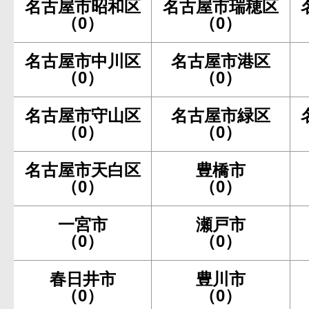
名古屋市昭和区
名古屋市瑞穂区
（0）
（0）
名古屋市中川区
名古屋市港区
（0）
（0）
名古屋市守山区
名古屋市緑区
（0）
（0）
名古屋市天白区
豊橋市
（0）
（0）
一宮市
瀬戸市
（0）
（0）
春日井市
豊川市
（0）
（0）