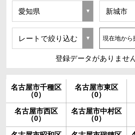
現在地から
登録データがありませ
名古屋市千種区
名古屋市東区
（0）
（0）
名古屋市西区
名古屋市中村区
（0）
（0）
名古屋市昭和区
名古屋市瑞穂区