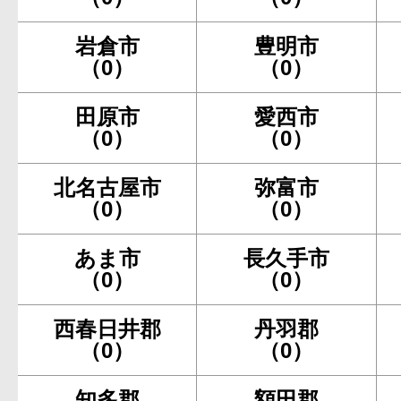
岩倉市
豊明市
（0）
（0）
田原市
愛西市
（0）
（0）
北名古屋市
弥富市
（0）
（0）
あま市
長久手市
（0）
（0）
西春日井郡
丹羽郡
（0）
（0）
知多郡
額田郡