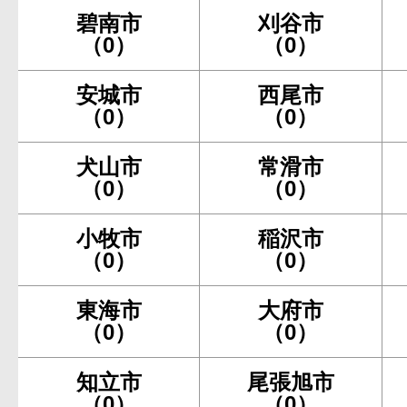
碧南市
刈谷市
（0）
（0）
安城市
西尾市
（0）
（0）
犬山市
常滑市
（0）
（0）
小牧市
稲沢市
（0）
（0）
東海市
大府市
（0）
（0）
知立市
尾張旭市
（0）
（0）