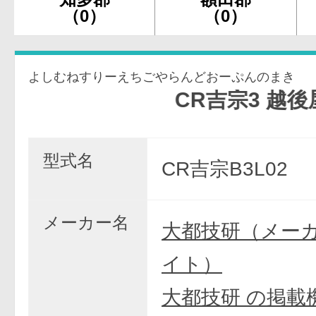
（0）
（0）
よしむねすりーえちごやらんどおーぷんのまき
CR吉宗3 越後屋らん
型式名
CR吉宗B3L02
メーカー名
大都技研（メー
イト）
大都技研 の掲載