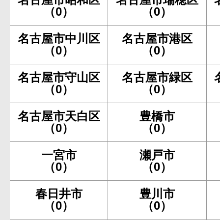
（0）
（0）
名古屋市中川区
名古屋市港区
（0）
（0）
名古屋市守山区
名古屋市緑区
（0）
（0）
名古屋市天白区
豊橋市
（0）
（0）
一宮市
瀬戸市
（0）
（0）
春日井市
豊川市
（0）
（0）