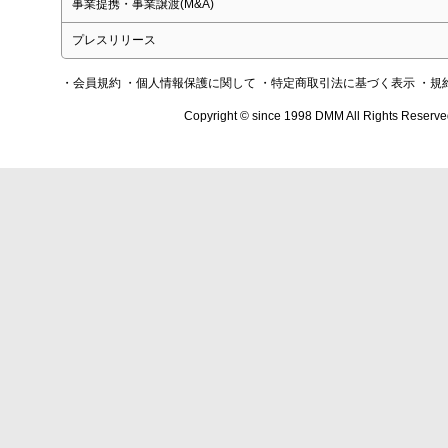
事業提携・事業譲渡(M&A)
プレスリリース
・会員規約
・個人情報保護に関して
・特定商取引法に基づく表示
・規
Copyright © since 1998 DMM All Rights Reserve