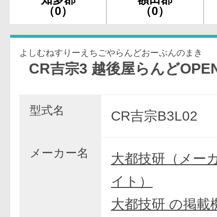
（0）
（0）
よしむねすりーえちごやらんどおーぷんのまき
CR吉宗3 越後屋らんどOPENの巻
型式名
CR吉宗B3L02
メーカー名
大都技研（メー
イト）
大都技研 の掲載