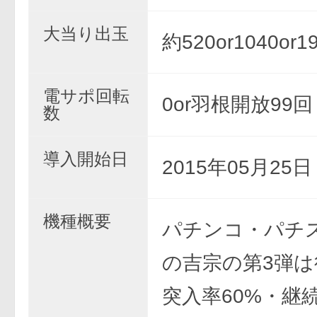
大当り出玉
約520or1040or1
電サポ回転
0or羽根開放99回
数
導入開始日
2015年05月25
機種概要
パチンコ・パチ
の吉宗の第3弾は
突入率60%・継続