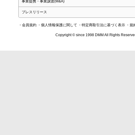
事業提携・事業譲渡(M&A)
プレスリリース
・会員規約
・個人情報保護に関して
・特定商取引法に基づく表示
・規
Copyright © since 1998 DMM All Rights Reserve