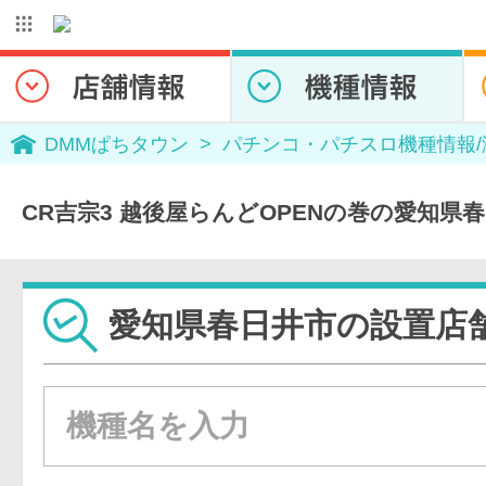
DMMぱちタウン
パチンコ・パチスロ機種情報
CR吉宗3 越後屋らんどOPENの巻の愛知県
愛知県春日井市の設置店