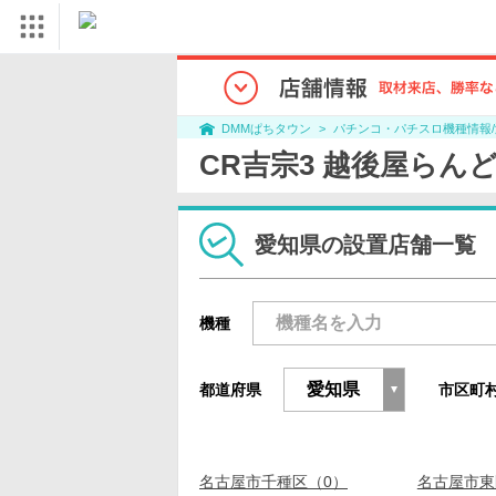
パチンコ・パチスロ機種情報
DMMぱちタウン
CR吉宗3 越後屋らん
愛知県の設置店舗一覧
機種
都道府県
市区町
名古屋市千種区（0）
名古屋市東