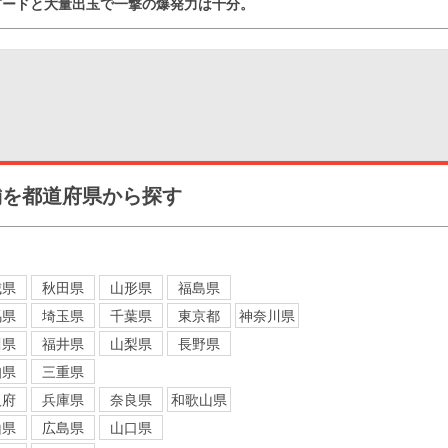
ピードと大量出玉で一撃の爆発力は十分。
舗を都道府県から探す
城県
秋田県
山形県
福島県
馬県
埼玉県
千葉県
東京都
神奈川県
川県
福井県
山梨県
長野県
知県
三重県
阪府
兵庫県
奈良県
和歌山県
山県
広島県
山口県