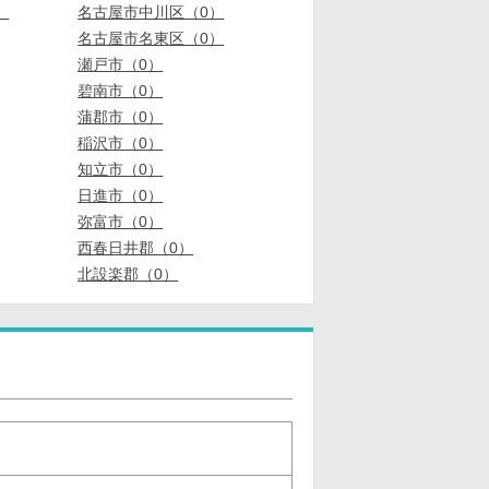
）
名古屋市中川区（0）
名古屋市名東区（0）
瀬戸市（0）
碧南市（0）
蒲郡市（0）
稲沢市（0）
知立市（0）
日進市（0）
弥富市（0）
西春日井郡（0）
北設楽郡（0）