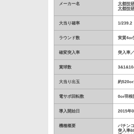
メーカー名
大都技
大都技研
大当り確率
1/239.2
ラウンド数
実質4or
確変突入率
突入率／
賞球数
3&1&10
大当り出玉
約520or
電サポ回転数
0or羽根
導入開始日
2015年
機種概要
パチン
突入率6