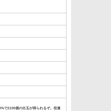
%で2100個の出玉が得られるぞ。役連