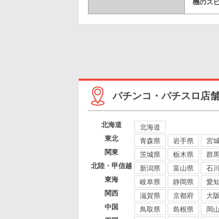
機のス
パチンコ・パチスロ店
北海道
北海道
東北
青森県
岩手県
宮
関東
茨城県
栃木県
群
北陸・甲信越
新潟県
富山県
石
東海
岐阜県
静岡県
愛
関西
滋賀県
京都府
大
中国
鳥取県
島根県
岡