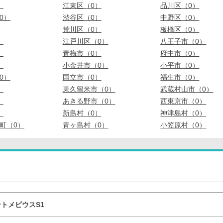
）
江東区（0）
品川区（0）
0）
渋谷区（0）
中野区（0）
荒川区（0）
板橋区（0）
）
江戸川区（0）
八王子市（0）
）
青梅市（0）
府中市（0）
）
小金井市（0）
小平市（0）
0）
国立市（0）
福生市（0）
）
東久留米市（0）
武蔵村山市（0）
）
あきる野市（0）
西東京市（0）
）
新島村（0）
神津島村（0）
町（0）
青ヶ島村（0）
小笠原村（0）
トメビウスS1