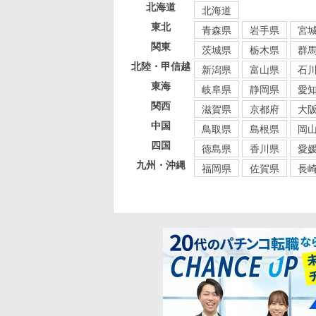
北海道
北海道
東北
青森県
岩手県
宮
関東
茨城県
栃木県
群
北陸・甲信越
新潟県
富山県
石
東海
岐阜県
静岡県
愛
関西
滋賀県
京都府
大
中国
鳥取県
島根県
岡
四国
徳島県
香川県
愛
九州・沖縄
福岡県
佐賀県
長