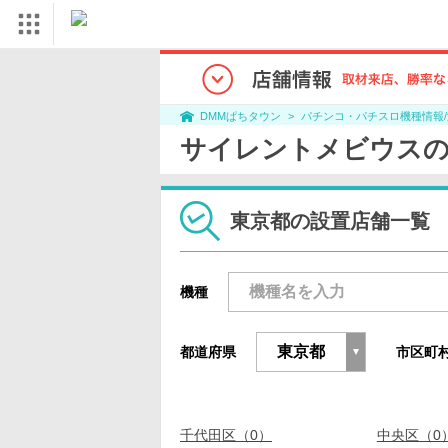
パチンコ・パチスロ機種情報
DMMぱちタウン
サイレントメビウスの
東京都の設置店舗一覧
機種
都道府県
市区町
千代田区（0）
中央区（0