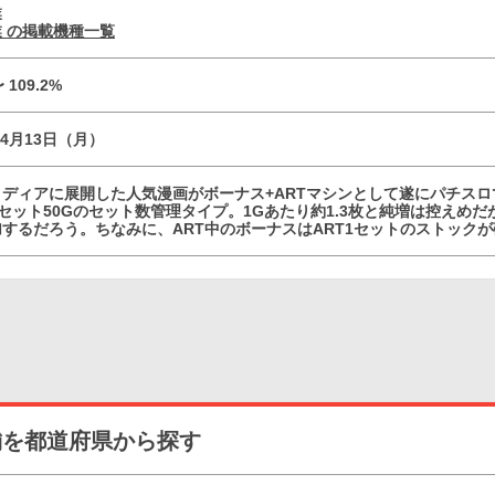
業
 の掲載機種一覧
〜 109.2%
04月13日（月）
メディアに展開した人気漫画がボーナス+ARTマシンとして遂にパチスロ
1セット50Gのセット数管理タイプ。1Gあたり約1.3枚と純増は控え
するだろう。ちなみに、ART中のボーナスはART1セットのストック
舗を都道府県から探す