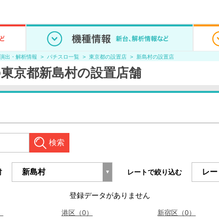
/演出・解析情報
パチスロ一覧
東京都の設置店
新島村の設置店
東京都新島村の設置店舗
検索
村
レートで絞り込む
登録データがありません
）
港区（0）
新宿区（0）