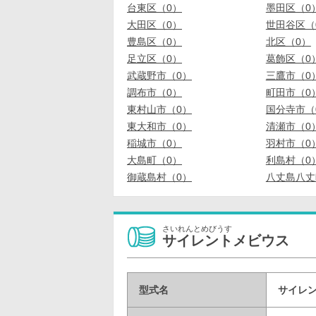
台東区（0）
墨田区（0
大田区（0）
世田谷区（
豊島区（0）
北区（0）
足立区（0）
葛飾区（0
武蔵野市（0）
三鷹市（0
調布市（0）
町田市（0
東村山市（0）
国分寺市（
東大和市（0）
清瀬市（0
稲城市（0）
羽村市（0
大島町（0）
利島村（0
御蔵島村（0）
八丈島八丈
さいれんとめびうす
サイレントメビウス
型式名
サイレン