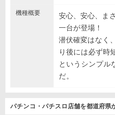
機種概要
安心、安心、ま
一台が登場！
潜伏確変はなく
り後には必ず時短
というシンプル
だ。
パチンコ・パチスロ店舗を都道府県