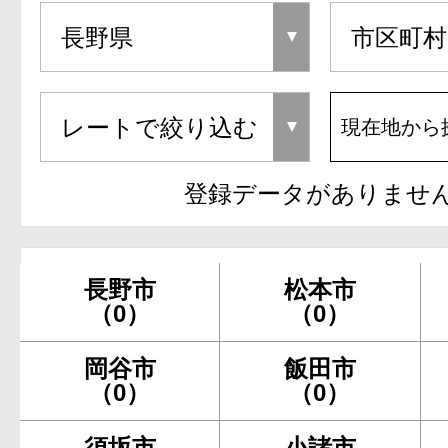
現在地から
登録データがありませ
長野市
松本市
（0）
（0）
岡谷市
飯田市
（0）
（0）
須坂市
小諸市