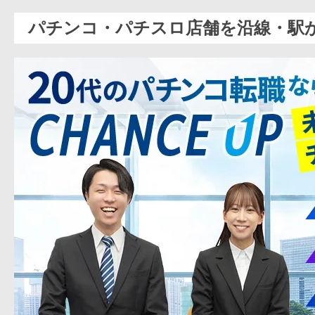
パチンコ・パチスロ店舗を沿線・駅