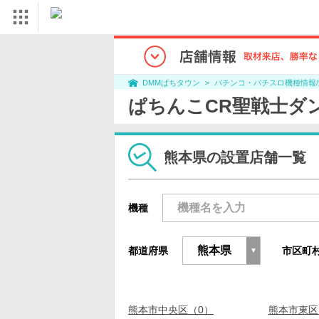
パチンコ・パチスロ機種情報
DMMぱちタウン
ぱちんこCR聖戦士ダン
熊本県の設置店舗一覧
機種
都道府県
市区町
熊本市中央区（0）
熊本市東区