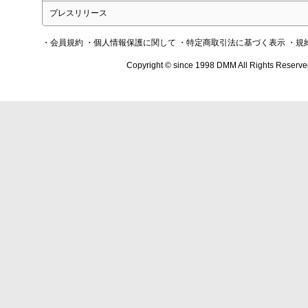
プレスリリース
・会員規約
・個人情報保護に関して
・特定商取引法に基づく表示
・規
Copyright © since 1998 DMM All Rights Reserve