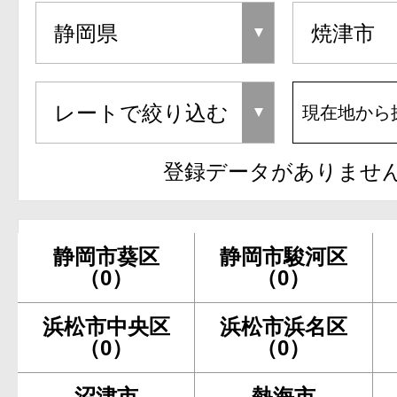
現在地から
登録データがありませ
静岡市葵区
静岡市駿河区
（0）
（0）
浜松市中央区
浜松市浜名区
（0）
（0）
沼津市
熱海市