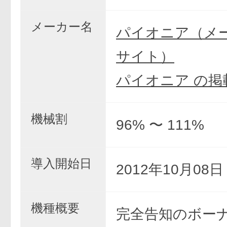
メーカー名
パイオニア（メ
サイト）
パイオニア の掲
機械割
96% 〜 111%
導入開始日
2012年10月08
機種概要
完全告知のボー