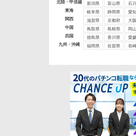
北陸・甲信越
新潟県
富山県
石
東海
岐阜県
静岡県
愛
関西
滋賀県
京都府
大
中国
鳥取県
島根県
岡
四国
徳島県
香川県
愛
九州・沖縄
福岡県
佐賀県
長