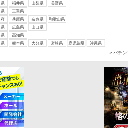
川県
福井県
山梨県
長野県
知県
三重県
阪府
兵庫県
奈良県
和歌山県
山県
広島県
山口県
媛県
高知県
崎県
熊本県
大分県
宮崎県
鹿児島県
沖縄県
> パチ