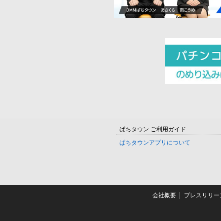
ぱちタウン ご利用ガイド
ぱちタウンアプリについて
会社概要
プレスリリー