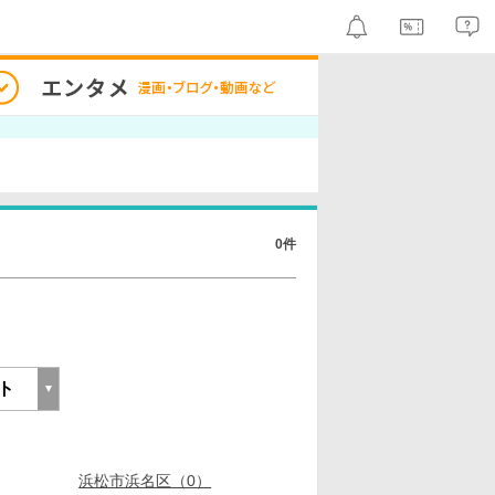
0件
浜松市浜名区（0）