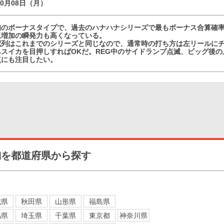
10月08日（月）
知のボーナスタイプで、過去のハナハナシリーズで最もボーナス合算確
玉増加の瞬発力も高くなっている。
配列はこれまでのシリーズと同じなので、通常時の打ち方は左リールに
みスイカを目押しすればOKだ。REG中のサイドランプ点滅、ビッグ後
点にも注目したい。
舗を都道府県から探す
城県
秋田県
山形県
福島県
馬県
埼玉県
千葉県
東京都
神奈川県