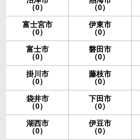
（0）
（0）
富士宮市
伊東市
（0）
（0）
富士市
磐田市
（0）
（0）
掛川市
藤枝市
（0）
（0）
袋井市
下田市
（0）
（0）
湖西市
伊豆市
（0）
（0）