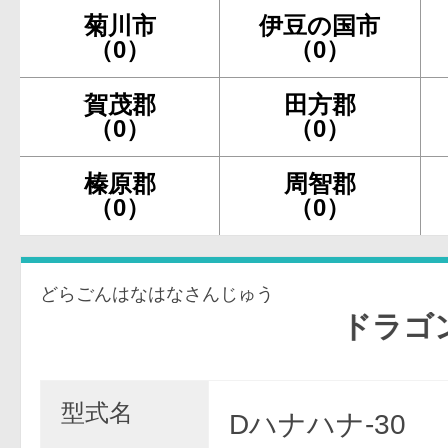
菊川市
伊豆の国市
（0）
（0）
賀茂郡
田方郡
（0）
（0）
榛原郡
周智郡
（0）
（0）
どらごんはなはなさんじゅう
ドラゴンハナ
型式名
Dハナハナ-30