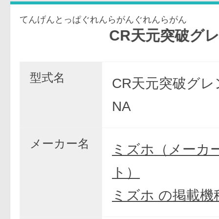
てんげんとっぱぐれんらがんぐれんらがん
CR天元突破グレンラガン
型式名
CR天元突破グレ
NA
メーカー名
ミズホ（メーカ
ト）
ミズホ の掲載機