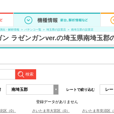
/演出・解析情報
パチンコ一覧
埼玉県の設置店
南埼玉郡の設置店
ン ラゼンガンver.の埼玉県南埼玉郡
検索
村
レートで絞り込む
登録データがありません
北区（0）
さいたま市大宮区（0）
さいたま市見沼区（