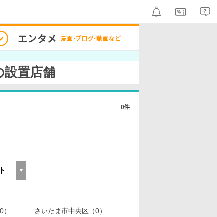
の設置店舗
0件
0）
さいたま市中央区（0）