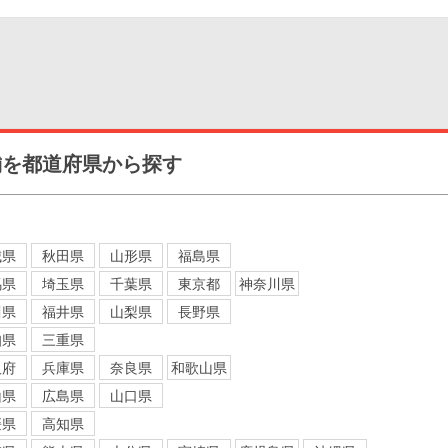
舗を都道府県から探す
城県
秋田県
山形県
福島県
馬県
埼玉県
千葉県
東京都
神奈川県
川県
福井県
山梨県
長野県
知県
三重県
阪府
兵庫県
奈良県
和歌山県
山県
広島県
山口県
媛県
高知県