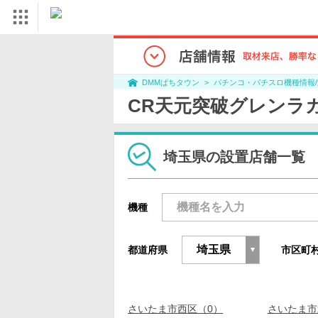
パチンコ・パチスロ機種情報
DMMぱちタウン
CR天元突破グレンラガ
埼玉県の設置店舗一覧
機種
都道府県
市区町
さいたま市西区（0）
さいたま市