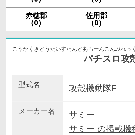
赤穂郡
佐用郡
（0）
（0）
こうかくきどうたいすたんどあろーんこんぷれっ
パチスロ攻殻機動隊S
型式名
攻殻機動隊F
メーカー名
サミー
サミー の掲載機