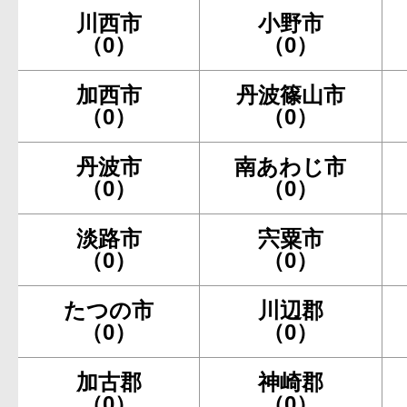
川西市
小野市
（0）
（0）
加西市
丹波篠山市
（0）
（0）
丹波市
南あわじ市
（0）
（0）
淡路市
宍粟市
（0）
（0）
たつの市
川辺郡
（0）
（0）
加古郡
神崎郡
（0）
（0）