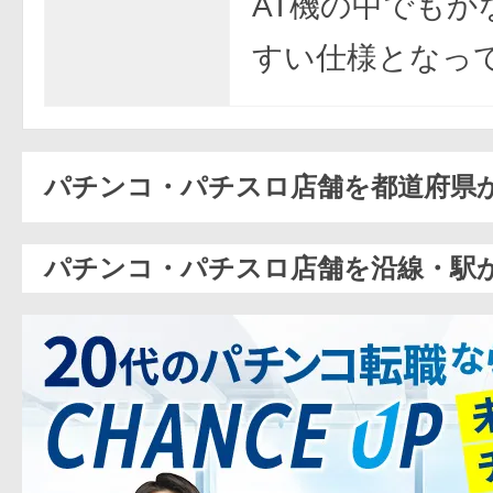
AT機の中でもか
すい仕様となっ
パチンコ・パチスロ店舗を都道府県
パチンコ・パチスロ店舗を沿線・駅