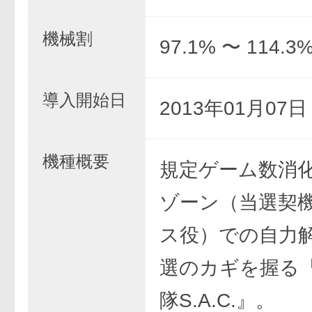
機械割
97.1% 〜 114.3
導入開始日
2013年01月07
機種概要
規定ゲーム数消
ゾーン（当選契
ス役）での自力解
選のカギを握る
隊S.A.C.』。