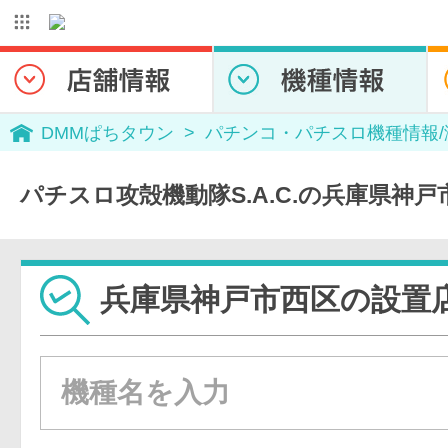
DMMぱちタウン
パチンコ・パチスロ機種情報
パチスロ攻殻機動隊S.A.C.の兵庫県神
兵庫県神戸市西区の設置