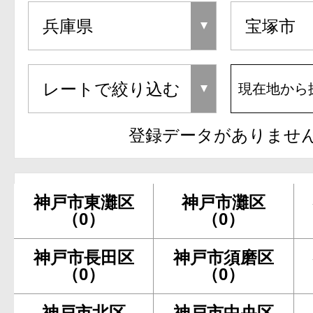
現在地から
登録データがありませ
神戸市東灘区
神戸市灘区
（0）
（0）
神戸市長田区
神戸市須磨区
（0）
（0）
神戸市北区
神戸市中央区