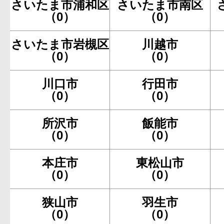
さいたま市浦和区
さいたま市南区
（0）
（0）
さいたま市岩槻区
川越市
（0）
（0）
川口市
行田市
（0）
（0）
所沢市
飯能市
（0）
（0）
本庄市
東松山市
（0）
（0）
狭山市
羽生市
（0）
（0）