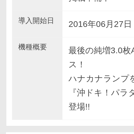
導入開始日
2016年06月27
機種概要
最後の純増3.0枚
ス！
ハナカナランプ
『沖ドキ！パラ
登場!!