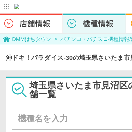
DMMぱちタウン
パチンコ・パチスロ機種情報
沖ドキ！パラダイス-30の埼玉県さいたま市
埼玉県さいたま市見沼区
舗一覧