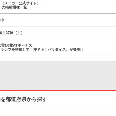
ス（メーカー公式サイト）
 の掲載機種一覧
備中
06月27日（月）
増3.0枚ATボーナス！
ランプを搭載して『沖ドキ！パラダイス』が登場!!
舗を都道府県から探す