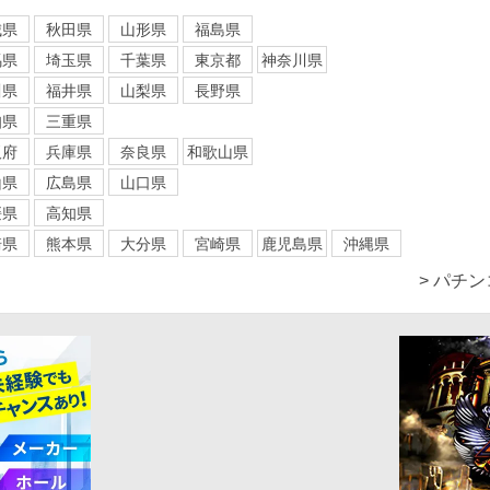
城県
秋田県
山形県
福島県
馬県
埼玉県
千葉県
東京都
神奈川県
川県
福井県
山梨県
長野県
知県
三重県
阪府
兵庫県
奈良県
和歌山県
山県
広島県
山口県
媛県
高知県
崎県
熊本県
大分県
宮崎県
鹿児島県
沖縄県
> パチ