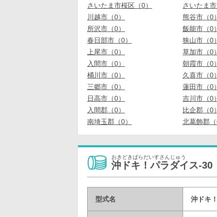
さいたま市桜区（0）
さいたま市
川越市（0）
熊谷市（0
所沢市（0）
飯能市（0
春日部市（0）
狭山市（0
上尾市（0）
草加市（0
入間市（0）
朝霞市（0
桶川市（0）
久喜市（0
三郷市（0）
蓮田市（0
日高市（0）
吉川市（0
入間郡（0）
比企郡（0
南埼玉郡（0）
北葛飾郡（
おきどきぱらだいすさんじゅう
沖ドキ！パラダイス-30
型式名
沖ドキ！