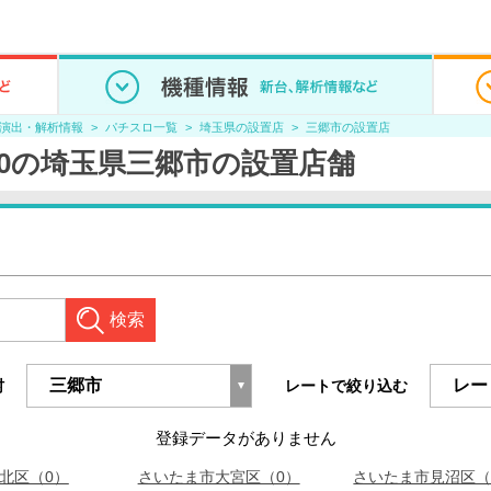
/演出・解析情報
パチスロ一覧
埼玉県の設置店
三郷市の設置店
30の埼玉県三郷市の設置店舗
検索
村
レートで絞り込む
登録データがありません
北区（0）
さいたま市大宮区（0）
さいたま市見沼区（