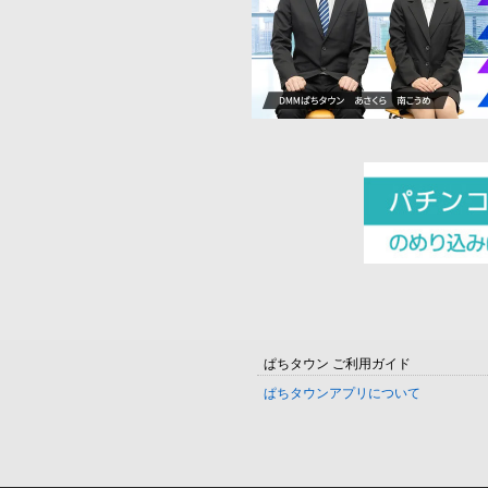
ぱちタウン ご利用ガイド
ぱちタウンアプリについて