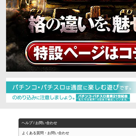
ヘルプ / お問い合わせ
よくある質問・お問い合わせ