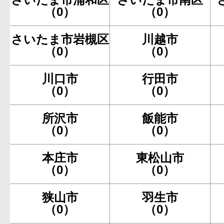
（0）
（0）
さいたま市岩槻区
川越市
（0）
（0）
川口市
行田市
（0）
（0）
所沢市
飯能市
（0）
（0）
本庄市
東松山市
（0）
（0）
狭山市
羽生市
（0）
（0）