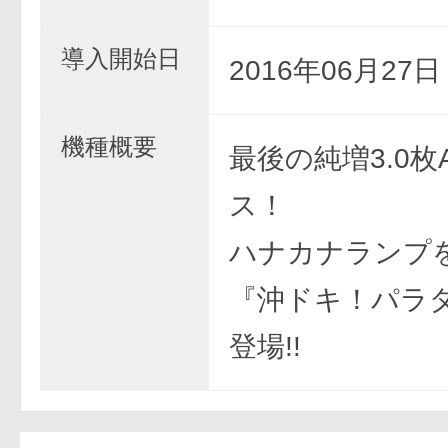
導入開始日
2016年06月27
機種概要
最後の純増3.0枚
ス！
ハナカナランプ
『沖ドキ！パラ
登場!!