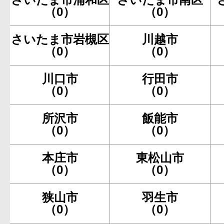
（0）
（0）
さいたま市岩槻区
川越市
（0）
（0）
川口市
行田市
（0）
（0）
所沢市
飯能市
（0）
（0）
本庄市
東松山市
（0）
（0）
狭山市
羽生市
（0）
（0）