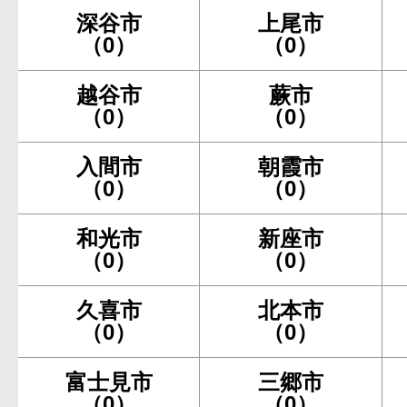
深谷市
上尾市
（0）
（0）
越谷市
蕨市
（0）
（0）
入間市
朝霞市
（0）
（0）
和光市
新座市
（0）
（0）
久喜市
北本市
（0）
（0）
富士見市
三郷市
（0）
（0）