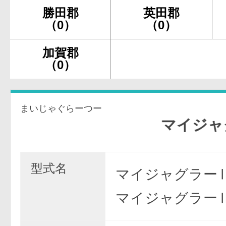
勝田郡
英田郡
（0）
（0）
加賀郡
（0）
まいじゃぐらーつー
マイジャグラ
型式名
マイジャグラーⅡ
マイジャグラー