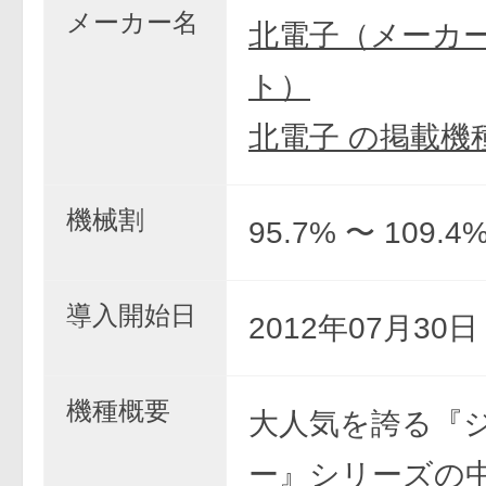
メーカー名
北電子（メーカ
ト）
北電子 の掲載機
機械割
95.7% 〜 109.4
導入開始日
2012年07月30
機種概要
大人気を誇る『
ー』シリーズの