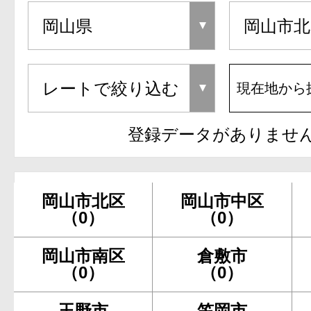
現在地から
登録データがありませ
岡山市北区
岡山市中区
（0）
（0）
岡山市南区
倉敷市
（0）
（0）
玉野市
笠岡市