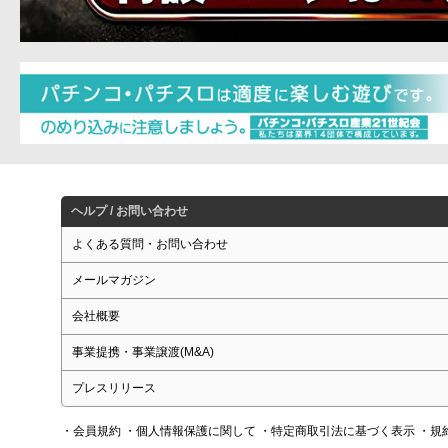
ヘルプ / お問い合わせ
よくある質問・お問い合わせ
メールマガジン
会社概要
事業提携・事業譲渡(M&A)
プレスリリース
・会員規約
・個人情報保護に関して
・特定商取引法に基づく表示
・規