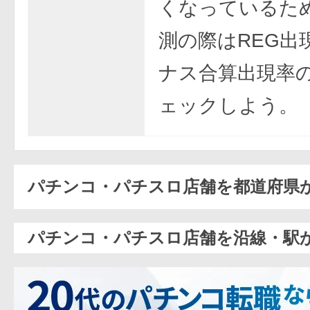
くなっているた
測の際はREG出
ナス合算出現率
ェックしよう。
パチンコ・パチスロ店舗を都道府県
パチンコ・パチスロ店舗を沿線・駅