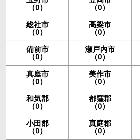
（0）
（0）
総社市
高梁市
（0）
（0）
備前市
瀬戸内市
（0）
（0）
真庭市
美作市
（0）
（0）
和気郡
都窪郡
（0）
（0）
小田郡
真庭郡
（0）
（0）