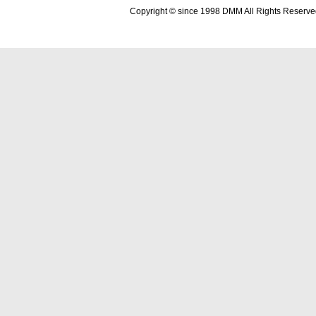
Copyright © since 1998 DMM All Rights Reserve