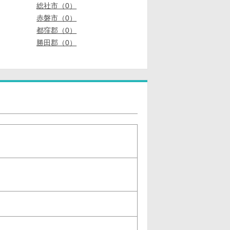
総社市（0）
赤磐市（0）
都窪郡（0）
勝田郡（0）