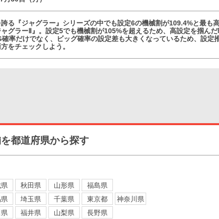
誇る『ジャグラー』シリーズの中でも設定6の機械割が109.4%と最
ャグラーⅡ』。設定5でも機械割が105%を超えるため、高設定を掴ん
EG確率だけでなく、ビッグ確率の設定差も大きくなっているため、設定推
両方をチェックしよう。
舗を都道府県から探す
城県
秋田県
山形県
福島県
馬県
埼玉県
千葉県
東京都
神奈川県
川県
福井県
山梨県
長野県