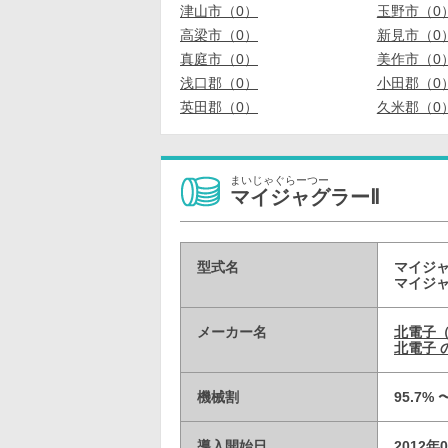
津山市（0）
玉野市（0
高梁市（0）
新見市（0
真庭市（0）
美作市（0
浅口郡（0）
小田郡（0
英田郡（0）
久米郡（0
まいじゃぐらーつー
マイジャグラーⅡ
型式名
マイジャ
マイジャ
メーカー名
北電子
北電子 
機械割
95.7% 
導入開始日
2012年