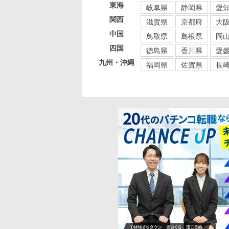
東海
岐阜県
静岡県
愛
関西
滋賀県
京都府
大
中国
鳥取県
島根県
岡
四国
徳島県
香川県
愛
九州・沖縄
福岡県
佐賀県
長