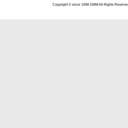
Copyright © since 1998 DMM All Rights Reserve