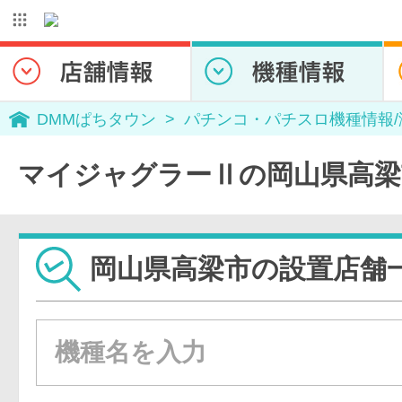
DMMぱちタウン
パチンコ・パチスロ機種情報
マイジャグラーⅡの岡山県高梁
岡山県高梁市の設置店舗