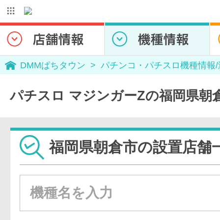
DMMぱちタウン
パチンコ・パチスロ機種情報
パチスロ マジンガーZの福岡県朝
福岡県朝倉市の設置店舗