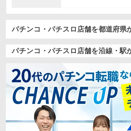
パチンコ・パチスロ店舗を都道府県
パチンコ・パチスロ店舗を沿線・駅