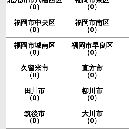
（0）
（0）
福岡市中央区
福岡市南区
（0）
（0）
福岡市城南区
福岡市早良区
（0）
（0）
久留米市
直方市
（0）
（0）
田川市
柳川市
（0）
（0）
筑後市
大川市
（0）
（0）