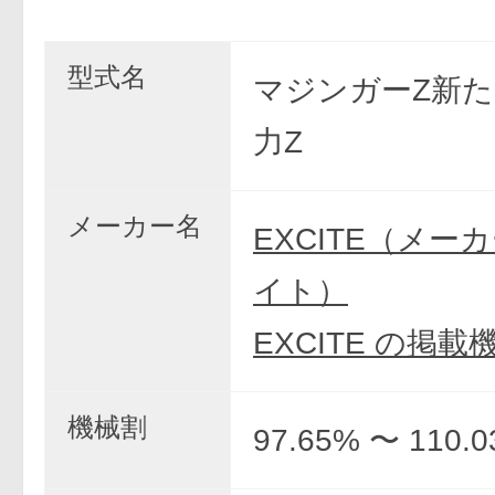
型式名
マジンガーZ新
力Z
メーカー名
EXCITE（メー
イト）
EXCITE の掲
機械割
97.65% 〜 110.