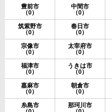
豊前市
中間市
（0）
（0）
筑紫野市
春日市
（0）
（0）
宗像市
太宰府市
（0）
（0）
福津市
うきは市
（0）
（0）
嘉麻市
朝倉市
（0）
（0）
糸島市
那珂川市
（0）
（0）