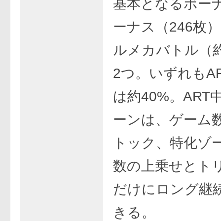
基本となるボー
ーナス（246枚
ルメカバトル（約
2つ。いずれもA
は約40%。ART
ーンは、ゲーム数
トック、特化ゾ
数の上乗せとト
だけにロング継
きる。