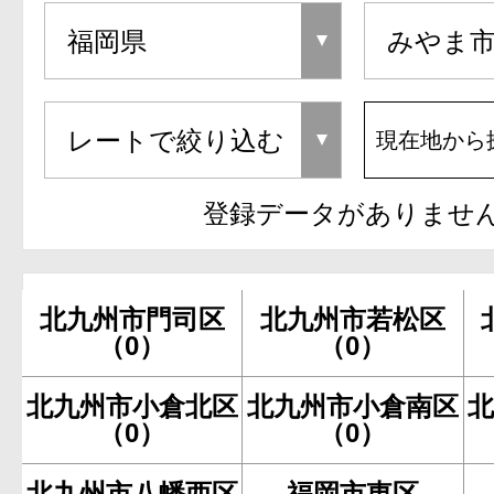
現在地から
登録データがありませ
北九州市門司区
北九州市若松区
（0）
（0）
北九州市小倉北区
北九州市小倉南区
（0）
（0）
北九州市八幡西区
福岡市東区