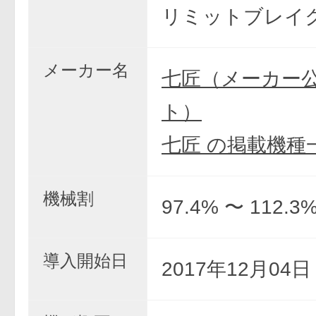
リミットブレイ
メーカー名
七匠（メーカー
ト）
七匠 の掲載機種
機械割
97.4% 〜 112.3
導入開始日
2017年12月04