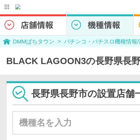
DMMぱちタウン
パチンコ・パチスロ機種情報
BLACK LAGOON3の長野県
長野県長野市の設置店舗