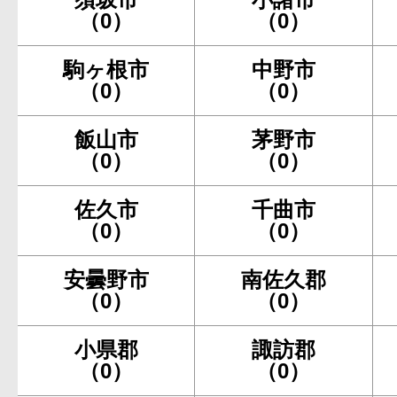
（0）
（0）
駒ヶ根市
中野市
（0）
（0）
飯山市
茅野市
（0）
（0）
佐久市
千曲市
（0）
（0）
安曇野市
南佐久郡
（0）
（0）
小県郡
諏訪郡
（0）
（0）