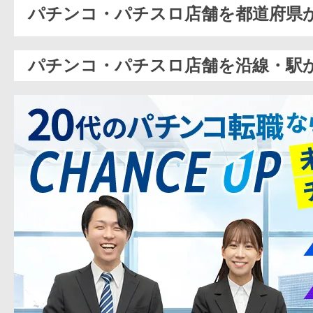
パチンコ・パチスロ店舗を都道府県
パチンコ・パチスロ店舗を沿線・駅