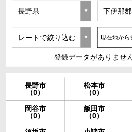
現在地から
登録データがありませ
長野市
松本市
（0）
（0）
岡谷市
飯田市
（0）
（0）
須坂市
小諸市