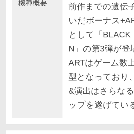
機種概要
前作までの遺伝
いだボーナス+A
として「BLACK 
N」の第3弾が登
ARTはゲーム数
型となっており
&演出はさらな
ップを遂げてい