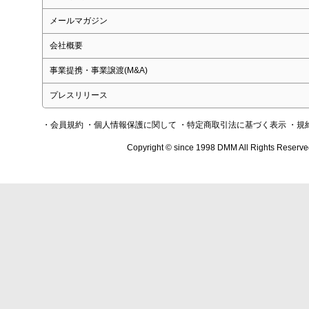
メールマガジン
会社概要
事業提携・事業譲渡(M&A)
プレスリリース
・会員規約
・個人情報保護に関して
・特定商取引法に基づく表示
・規
Copyright © since 1998 DMM All Rights Reserve