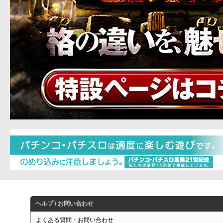
ヘルプ / お問い合わせ
よくある質問・お問い合わせ