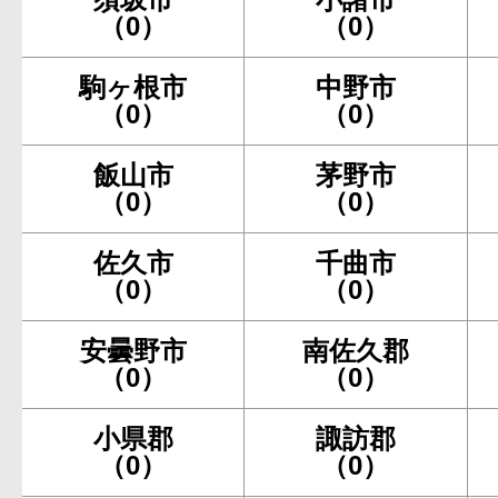
（0）
（0）
駒ヶ根市
中野市
（0）
（0）
飯山市
茅野市
（0）
（0）
佐久市
千曲市
（0）
（0）
安曇野市
南佐久郡
（0）
（0）
小県郡
諏訪郡
（0）
（0）