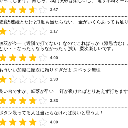
やってしまう。 何しろ、城門突破は楽しいし、 電サポ時オー
3.67
確変5連続とたけど1度も当たらない。 金がいくらあっても足
1.17
無双が今一（近隣で打てない）なのでこればっか（漆黒含む）
とか・・なったりならなかったり(笑)。慶次楽しいです。
4.00
もういい加減に慶次に頼りすぎだよ スペック無理
1.33
良い台ですが、転落が早い！ 釘が良ければとりあえず打ちま
3.83
ボタン殴ってる人は当たらなければ良いと思うよ！
4.00