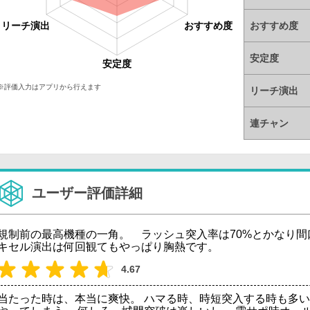
リーチ演出
おすすめ度
おすすめ度
安定度
安定度
※評価入力はアプリから行えます
リーチ演出
連チャン
ユーザー評価詳細
規制前の最高機種の一角。 ラッシュ突入率は70%とかなり
キセル演出は何回観てもやっぱり胸熱です。
4.67
当たった時は、本当に爽快。 ハマる時、時短突入する時も多い