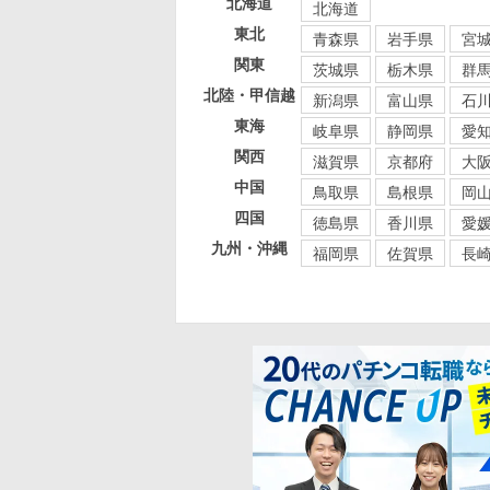
北海道
北海道
東北
青森県
岩手県
宮
関東
茨城県
栃木県
群
北陸・甲信越
新潟県
富山県
石
東海
岐阜県
静岡県
愛
関西
滋賀県
京都府
大
中国
鳥取県
島根県
岡
四国
徳島県
香川県
愛
九州・沖縄
福岡県
佐賀県
長