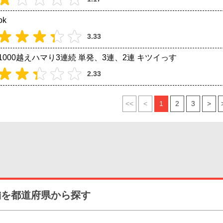
ok
3.33
1000越えハマり3連続 単発、3連、2連 キツイっす
2.33
<<
<
1
2
3
>
舗を都道府県から探す