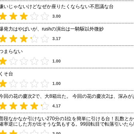
嫌いじゃないけどなぜか座りたくならない不思議な台
3.00
爆発力はやばいが、rushの演出は一騎駆以外微妙
3.17
つまらない
1.00
くそ台
1.00
今回の花の慶次2で、大8箱出た。 今回の花の慶次2は、深み
4.17
普段なかなか引けない270分の1位を簡単に引ける台！乱数と
確率逆にした方が出そうな気もする。99回転目で転落引いたら
2.00