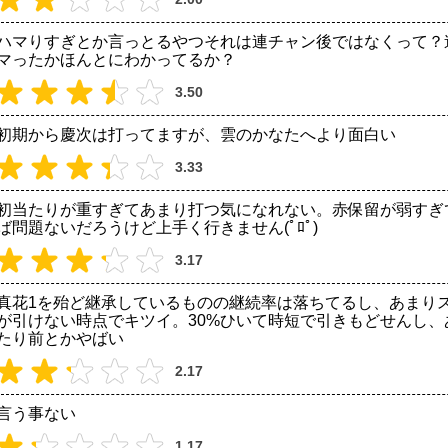
ハマりすぎとか言っとるやつそれは連チャン後ではなくって？
マったかほんとにわかってるか？
3.50
初期から慶次は打ってますが、雲のかなたへより面白い
3.33
初当たりが重すぎてあまり打つ気になれない。赤保留が弱すぎ
ば問題ないだろうけど上手く行きません(ﾟﾛﾟ)
3.17
真花1を殆ど継承しているものの継続率は落ちてるし、あまり
が引けない時点でキツイ。30%ひいて時短で引きもどせんし、あ
たり前とかやばい
2.17
言う事ない
1.17