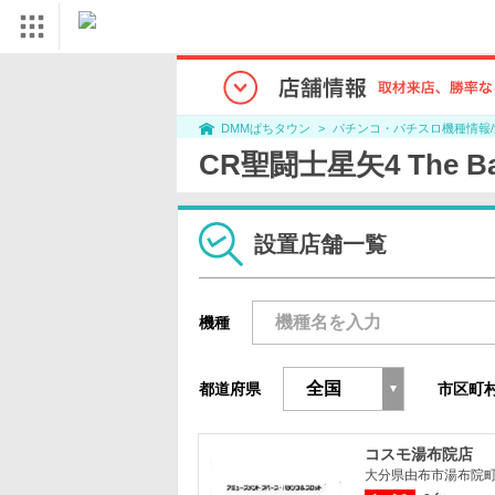
パチンコ・パチスロ機種情報
DMMぱちタウン
CR聖闘士星矢4 The B
設置店舗一覧
機種
都道府県
市区町
コスモ湯布院店
大分県由布市湯布院町川