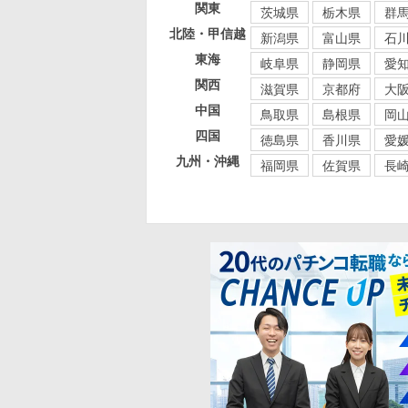
関東
茨城県
栃木県
群
北陸・甲信越
新潟県
富山県
石
東海
岐阜県
静岡県
愛
関西
滋賀県
京都府
大
中国
鳥取県
島根県
岡
四国
徳島県
香川県
愛
九州・沖縄
福岡県
佐賀県
長