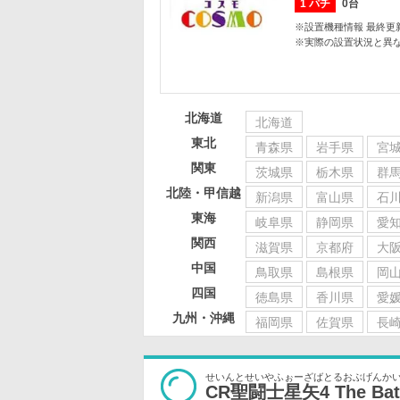
1 パチ
0台
※設置機種情報 最終更新日 
※実際の設置状況と異
北海道
北海道
東北
青森県
岩手県
宮
関東
茨城県
栃木県
群
北陸・甲信越
新潟県
富山県
石
東海
岐阜県
静岡県
愛
関西
滋賀県
京都府
大
中国
鳥取県
島根県
岡
四国
徳島県
香川県
愛
九州・沖縄
福岡県
佐賀県
長
せいんとせいやふぉーざばとるおぶげんか
CR聖闘士星矢4 The Bat