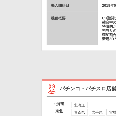
導入開始日
2018年
機種概要
CR聖
確変中の
特徴的
初当りの
確変割合
新規2
パチンコ・パチスロ店
北海道
北海道
東北
青森県
岩手県
宮