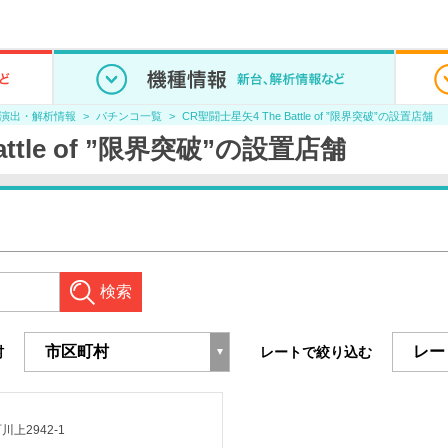
/演出・解析情報
パチンコ一覧
CR聖闘士星矢4 The Battle of ”限界突破”の設置店舗
attle of ”限界突破”の設置店舗
検索
村
レートで絞り込む
上2942-1