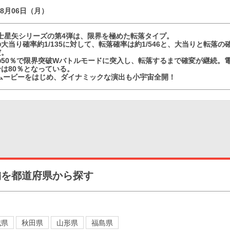
08月06日（月）
闘士星矢シリーズの第4弾は、限界を極めた転落タイプ。
大当り確率約1/135に対して、転落確率は約1/546と、大当りと転落
だ。
50％で限界突破Wバトルモードに突入し、転落するまで確変が継続。電
は80％となっている。
Dムービーをはじめ、ダイナミックな演出も小宇宙全開！
舗を都道府県から探す
城県
秋田県
山形県
福島県