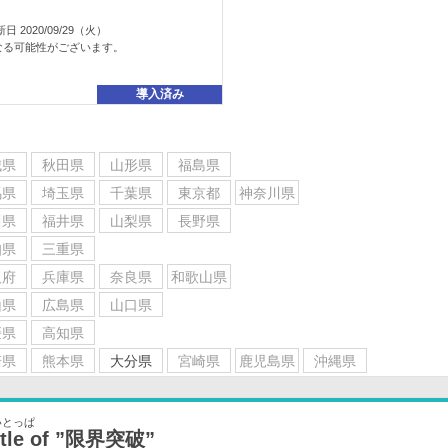
2020/09/29（火）
なる可能性がございます。
導入済み
城県
秋田県
山形県
福島県
馬県
埼玉県
千葉県
東京都
神奈川県
川県
福井県
山梨県
長野県
知県
三重県
阪府
兵庫県
奈良県
和歌山県
山県
広島県
山口県
媛県
高知県
崎県
熊本県
大分県
宮崎県
鹿児島県
沖縄県
いとっぱ
tle of ”限界突破”