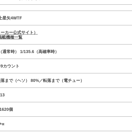
士星矢4WTF
メーカー公式サイト）
掲載機種一覧
.6（通常時） 1/135.6（高確率時）
R×9カウント
転落まで（ヘソ） 80%／転落まで（電チュー）
13
1620個
+α