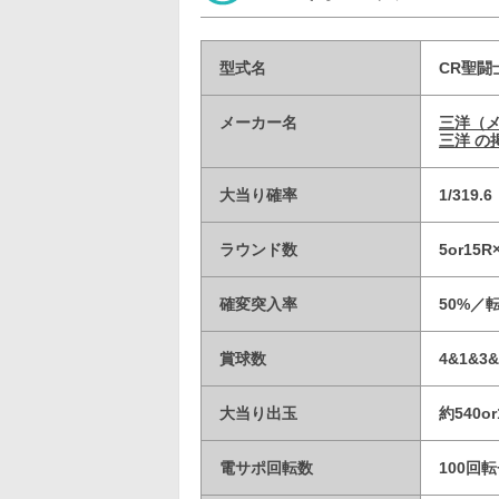
型式名
CR聖闘
メーカー名
三洋（
三洋 の
大当り確率
1/319
ラウンド数
5or15
確変突入率
50%／
賞球数
4&1&3&
大当り出玉
約540or
電サポ回転数
100回転