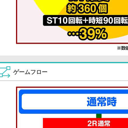
ゲームフロー