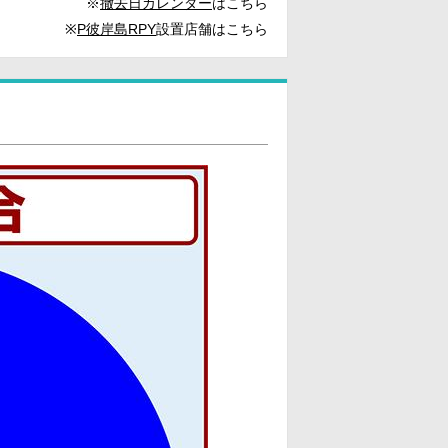
※
撤去日カレンダー
はこちら
※
P彼岸島RPY
設置店舗はこちら