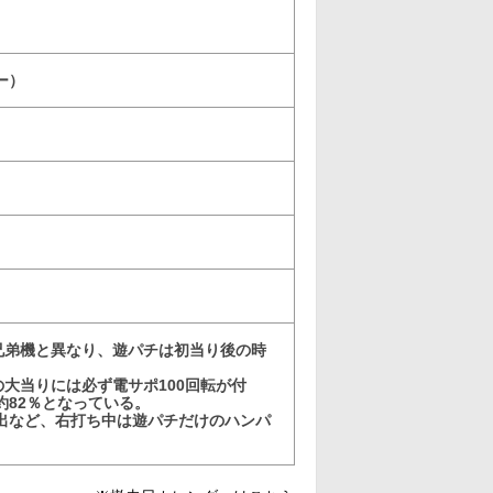
ー）
兄弟機と異なり、遊パチは初当り後の時
大当りには必ず電サポ100回転が付
約82％となっている。
出など、右打ち中は遊パチだけのハンパ