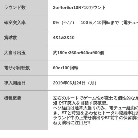
ラウンド数
2or4or6or10R×10カウント
確変突入率
0%（ヘソ） 100％／10回転まで（電チュ
賞球数
4&1&3&10
大当り出玉
約180or360or540or900個
電サポ回転数
60or100回転
導入開始日
2019年06月24日（月）
機種概要
左右のルートでゲーム性が変わる個性的な
短でST突入を目指す突破型。
ヘソ経由は通常大当りのみ、電チュー経由の
き、STと時短をあわせたトータル継続率は
ラウンド中の上乗せ演出やST前半の保留演
ねぇ演出に注目だ!!