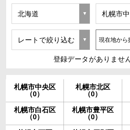
現在地から
登録データがありませ
札幌市中央区
札幌市北区
（0）
（0）
札幌市白石区
札幌市豊平区
（0）
（0）