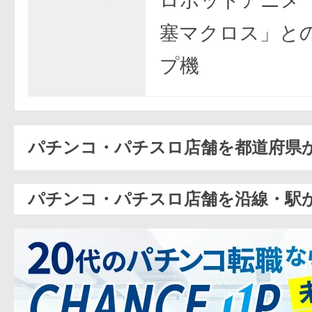
ロボットアニメ
塞マクロス」と
プ機
パチンコ・パチスロ店舗を都道府県
パチンコ・パチスロ店舗を沿線・駅