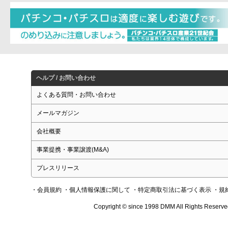
ヘルプ / お問い合わせ
よくある質問・お問い合わせ
メールマガジン
会社概要
事業提携・事業譲渡(M&A)
プレスリリース
・会員規約
・個人情報保護に関して
・特定商取引法に基づく表示
・規
Copyright © since 1998 DMM All Rights Reserve