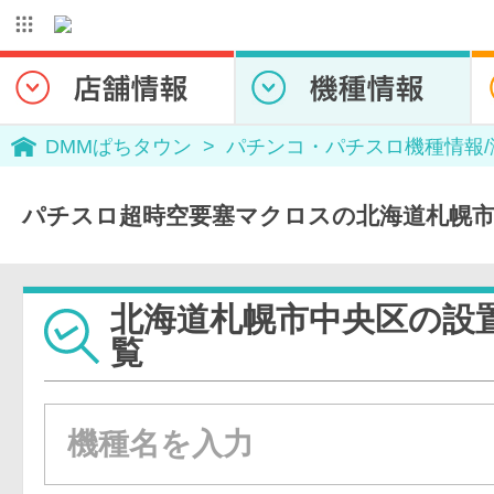
DMMぱちタウン
パチンコ・パチスロ機種情報
パチスロ超時空要塞マクロスの北海道札幌市
北海道札幌市中央区の設
覧