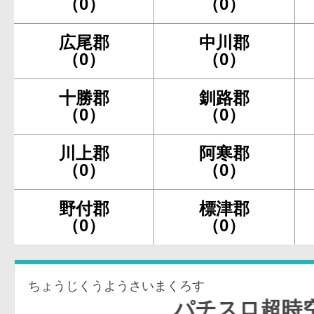
（0）
（0）
広尾郡
中川郡
（0）
（0）
十勝郡
釧路郡
（0）
（0）
川上郡
阿寒郡
（0）
（0）
野付郡
標津郡
（0）
（0）
ちょうじくうようさいまくろす
パチスロ超時空要塞