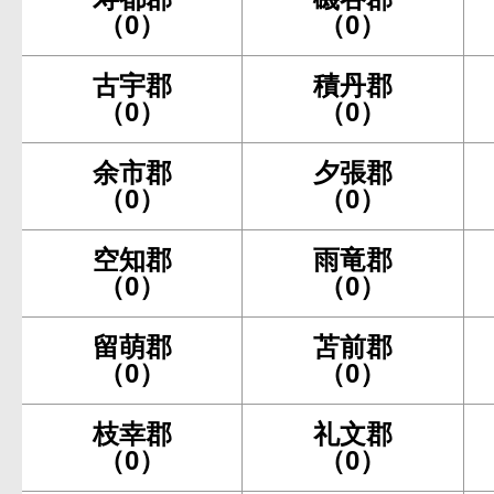
（0）
（0）
古宇郡
積丹郡
（0）
（0）
余市郡
夕張郡
（0）
（0）
空知郡
雨竜郡
（0）
（0）
留萌郡
苫前郡
（0）
（0）
枝幸郡
礼文郡
（0）
（0）