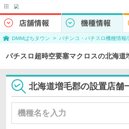
DMMぱちタウン
パチンコ・パチスロ機種情報
パチスロ超時空要塞マクロスの北海道
北海道増毛郡の設置店舗