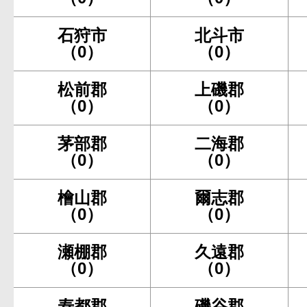
石狩市
北斗市
（0）
（0）
松前郡
上磯郡
（0）
（0）
茅部郡
二海郡
（0）
（0）
檜山郡
爾志郡
（0）
（0）
瀬棚郡
久遠郡
（0）
（0）
寿都郡
磯谷郡