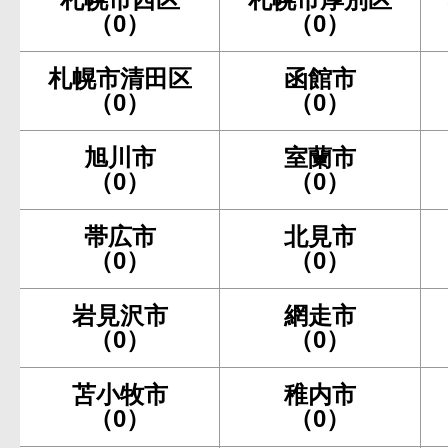
（0）
（0）
札幌市清田区
函館市
（0）
（0）
旭川市
室蘭市
（0）
（0）
帯広市
北見市
（0）
（0）
岩見沢市
網走市
（0）
（0）
苫小牧市
稚内市
（0）
（0）