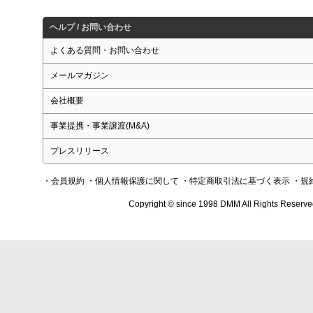
ヘルプ / お問い合わせ
よくある質問・お問い合わせ
メールマガジン
会社概要
事業提携・事業譲渡(M&A)
プレスリリース
・会員規約
・個人情報保護に関して
・特定商取引法に基づく表示
・規
Copyright © since 1998 DMM All Rights Reserve