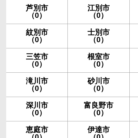
芦別市
江別市
（0）
（0）
紋別市
士別市
（0）
（0）
三笠市
根室市
（0）
（0）
滝川市
砂川市
（0）
（0）
深川市
富良野市
（0）
（0）
恵庭市
伊達市
（0）
（0）