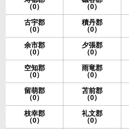
（0）
（0）
古宇郡
積丹郡
（0）
（0）
余市郡
夕張郡
（0）
（0）
空知郡
雨竜郡
（0）
（0）
留萌郡
苫前郡
（0）
（0）
枝幸郡
礼文郡
（0）
（0）