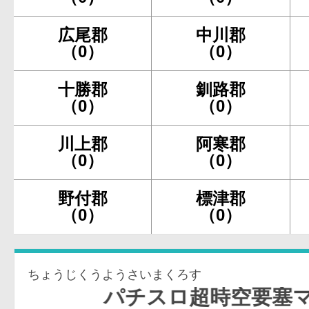
広尾郡
中川郡
（0）
（0）
十勝郡
釧路郡
（0）
（0）
川上郡
阿寒郡
（0）
（0）
野付郡
標津郡
（0）
（0）
ちょうじくうようさいまくろす
パチスロ超時空要塞マクロ