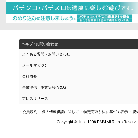
ヘルプ / お問い合わせ
よくある質問・お問い合わせ
メールマガジン
会社概要
事業提携・事業譲渡(M&A)
プレスリリース
・会員規約
・個人情報保護に関して
・特定商取引法に基づく表示
・規
Copyright © since 1998 DMM All Rights Reserve