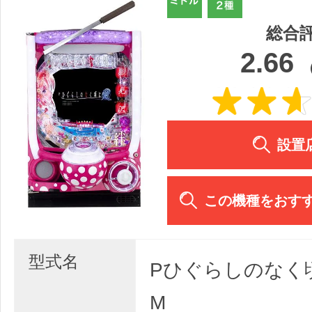
総合
2.66
設置
この機種をおす
型式名
Pひぐらしのなく
M