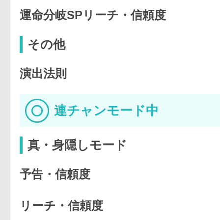
運命分岐SPリーチ・信頼度
その他
演出法則
連チャンモード中
真・身隠しモード
予告・信頼度
リーチ・信頼度