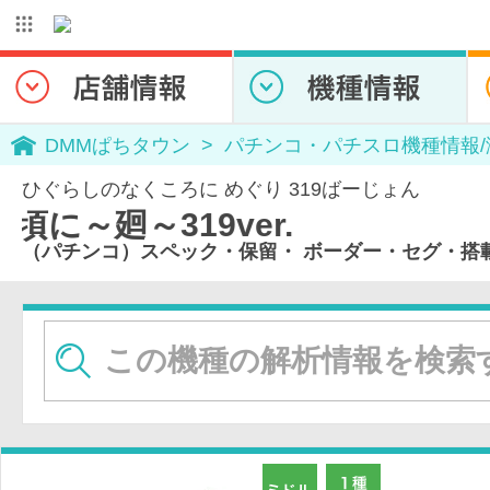
DMMぱちタウン
パチンコ・パチスロ機種情報
ひぐらしのなくころに めぐり 319ばーじょん
er.
（パチンコ）スペック・保留・ ボーダー・セグ・搭