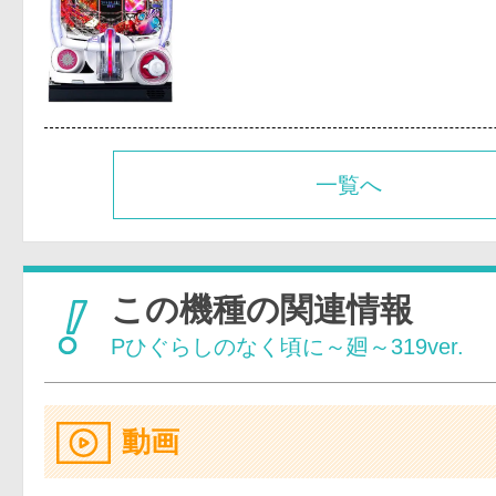
一覧へ
この機種の関連情報
Pひぐらしのなく頃に～廻～319ver.
動画