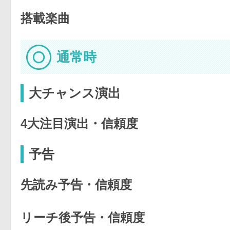
搭載楽曲
通常時
大チャンス演出
4大注目演出・信頼度
予告
先読み予告・信頼度
リーチ後予告・信頼度