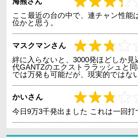
海熊さん
ここ最近の台の中で、連チャン性能
位かと思う。
マスクマンさん
絆に入らないと、3000発ほどしか見
代GANTZのエクストララッシュと同
では万発も可能だが、現実的ではな
かいさん
今日9万3千発出ました これは一回打