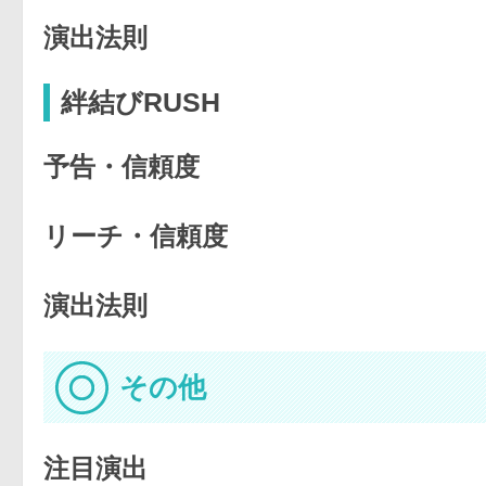
演出法則
絆結びRUSH
予告・信頼度
リーチ・信頼度
演出法則
その他
注目演出