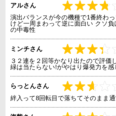
アルさん
演出バランスが今の機種で1番終わ
けど一周まわって逆に面白い クソ負
の中毒性
ミンチさん
３２連を２回等かなり出たので評価
緑は当たらない!がやはり爆発力を感
らっとんさん
絆入って8回転目で落ちてそのまま