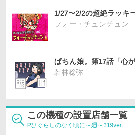
1/27〜2/2の超絶ラッキ
フォー・チュンチュン
ぱちん娘。第17話「心
若林稔弥
この機種の設置店舗一覧
Pひぐらしのなく頃に～廻～319ver.