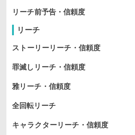
リーチ前予告・信頼度
リーチ
ストーリーリーチ・信頼度
罪滅しリーチ・信頼度
雅リーチ・信頼度
全回転リーチ
キャラクターリーチ・信頼度