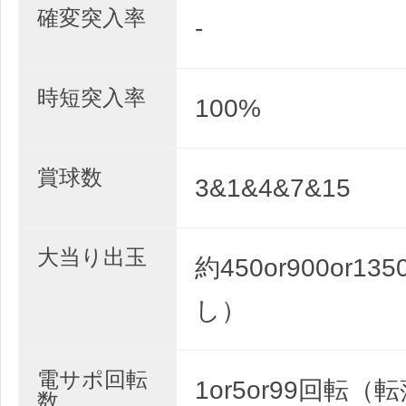
確変突入率
-
時短突入率
100%
賞球数
3&1&4&7&15
大当り出玉
約450or900or1
し）
電サポ回転
1or5or99回転
数