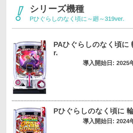
シリーズ機種
Pひぐらしのなく頃に～廻～319ver.
PAひぐらしのなく頃に 輪
r.
導入開始日: 2025
Pひぐらしのなく頃に 
導入開始日: 2024