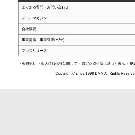
よくある質問・お問い合わせ
メールマガジン
会社概要
事業提携・事業譲渡(M&A)
プレスリリース
・会員規約
・個人情報保護に関して
・特定商取引法に基づく表示
・規
Copyright © since 1998 DMM All Rights Reserve