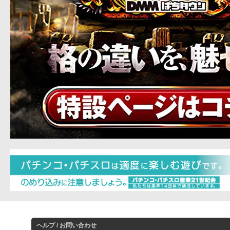
ヘルプ / お問い合わせ