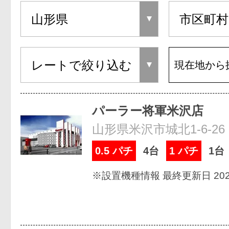
現在地から
パーラー将軍米沢店
山形県米沢市城北1-6-26
0.5 パチ
4台
1 パチ
1台
※設置機種情報 最終更新日 2026