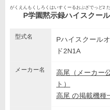
園黙示録ハイスクール・オブ・ザ・デ
型式名
Pハイスクール
ド2N1A
メーカー名
高尾（メーカー
ト）
高尾 の掲載機種