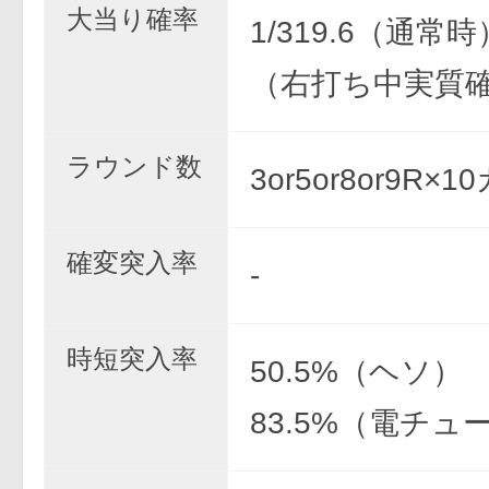
大当り確率
1/319.6（通常時）
（右打ち中実質
ラウンド数
3or5or8or9R×
確変突入率
-
時短突入率
50.5%（ヘソ）
83.5%（電チュ