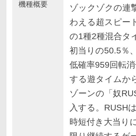
機種概要
ゾックゾクの連
わえる超スピー
の1種2種混合タ
初当りの50.5
低確率959回転
する遊タイムか
ゾーンの「奴RU
入する。RUSHは
時短付き大当り