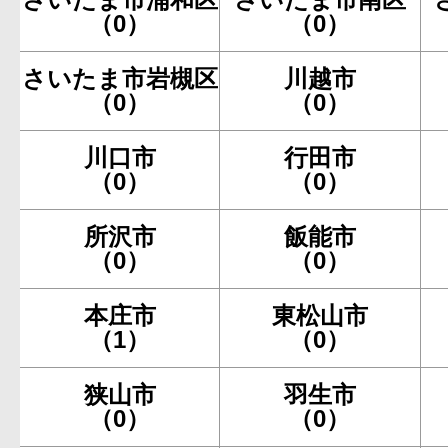
（0）
（0）
さいたま市岩槻区
川越市
（0）
（0）
川口市
行田市
（0）
（0）
所沢市
飯能市
（0）
（0）
本庄市
東松山市
（1）
（0）
狭山市
羽生市
（0）
（0）