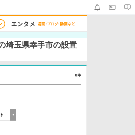
r.の埼玉県幸手市の設置
0件