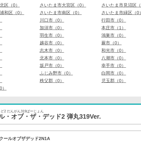
北区（0）
さいたま市大宮区（0）
さいたま市見沼区（
浦和区（0）
さいたま市南区（0）
さいたま市緑区（0
）
川口市（0）
行田市（0）
）
加須市（0）
本庄市（1）
）
羽生市（0）
鴻巣市（0）
）
越谷市（0）
蕨市（0）
）
志木市（0）
和光市（0）
）
北本市（0）
八潮市（0）
）
坂戸市（0）
幸手市（0）
）
ふじみ野市（0）
白岡市（0）
）
秩父郡（0）
児玉郡（0）
0）
2 だんがん319ばーじょん
・オブ・ザ・デッド2 弾丸319Ver.
クールオブザデッド2N1A