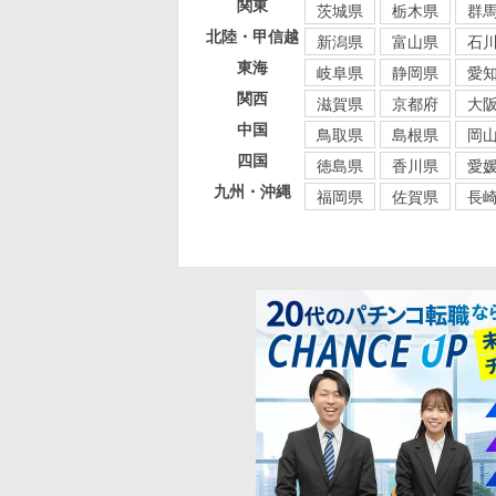
関東
茨城県
栃木県
群
北陸・甲信越
新潟県
富山県
石
東海
岐阜県
静岡県
愛
関西
滋賀県
京都府
大
中国
鳥取県
島根県
岡
四国
徳島県
香川県
愛
九州・沖縄
福岡県
佐賀県
長