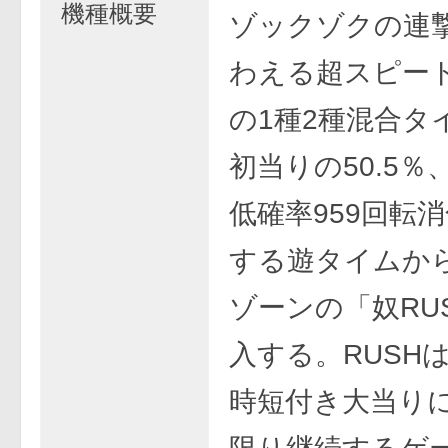
機種概要
ゾックゾクの連
わえる超スピー
の1種2種混合タ
初当りの50.5
低確率959回転
する遊タイムか
ゾーンの「奴RU
入する。RUSHは
時短付き大当り