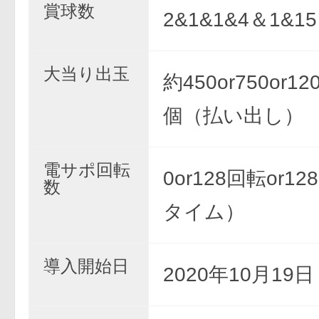
賞球数
2&1&1&4＆1&15
大当り出玉
約450or750or120
個（払い出し）
電サポ回転
0or128回転or1
数
タイム）
導入開始日
2020年10月19