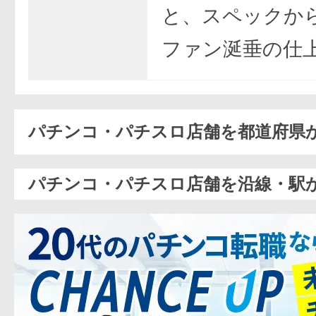
と、スペックか
ファン涎垂の仕
パチンコ・パチスロ店舗を都道府県
パチンコ・パチスロ店舗を沿線・駅