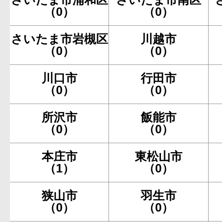
（0）
（0）
さいたま市岩槻区
川越市
（0）
（0）
川口市
行田市
（0）
（0）
所沢市
飯能市
（0）
（0）
本庄市
東松山市
（1）
（0）
狭山市
羽生市
（0）
（0）