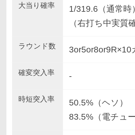
大当り確率
1/319.6（通常時）
（右打ち中実質
ラウンド数
3or5or8or9R×
確変突入率
-
時短突入率
50.5%（ヘソ）
83.5%（電チュ