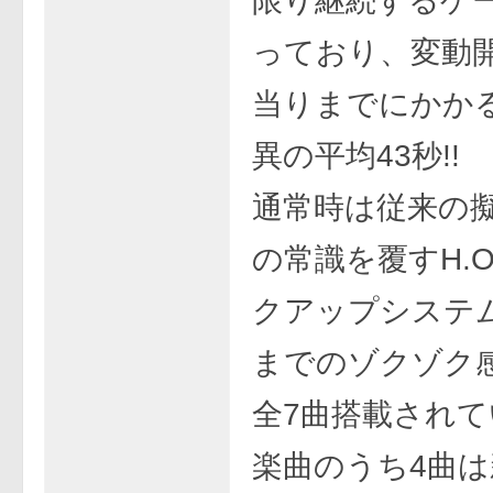
限り継続するゲ
っており、変動
当りまでにかか
異の平均43秒!!
通常時は従来の
の常識を覆すH.O.
クアップシステ
までのゾクゾク
全7曲搭載され
楽曲のうち4曲は