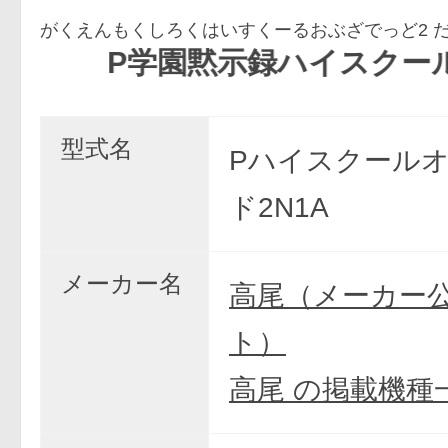
学園黙示録ハイスクール・オブ・ザ・デ
型式名
Pハイスクール
ド2N1A
メーカー名
高尾（メーカー
ト）
高尾 の掲載機種