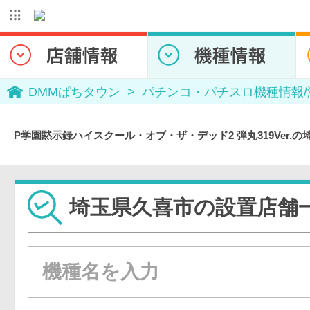
DMMぱちタウン
パチンコ・パチスロ機種情報
P学園黙示録ハイスクール・オブ・ザ・デッド2 弾丸319Ver.
埼玉県久喜市の設置店舗