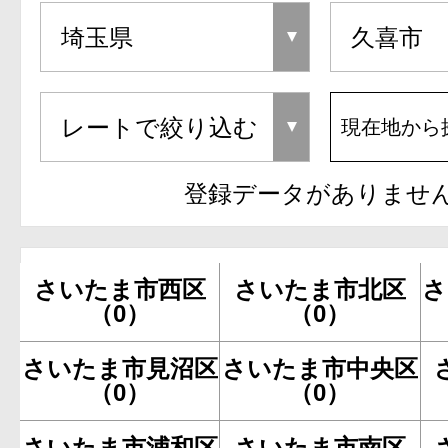
現在地から
登録データがありませ
さいたま市西区
さいたま市北区
さ
（0）
（0）
さいたま市見沼区
さいたま市中央区
（0）
（0）
さいたま市浦和区
さいたま市南区