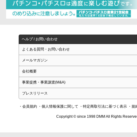
ヘルプ / お問い合わせ
よくある質問・お問い合わせ
メールマガジン
会社概要
事業提携・事業譲渡(M&A)
プレスリリース
・会員規約
・個人情報保護に関して
・特定商取引法に基づく表示
・規
Copyright © since 1998 DMM All Rights Reserve