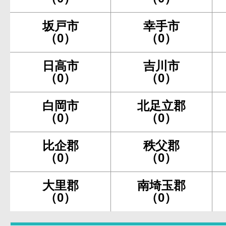
坂戸市
幸手市
（0）
（0）
日高市
吉川市
（0）
（0）
白岡市
北足立郡
（0）
（0）
比企郡
秩父郡
（0）
（0）
大里郡
南埼玉郡
（0）
（0）