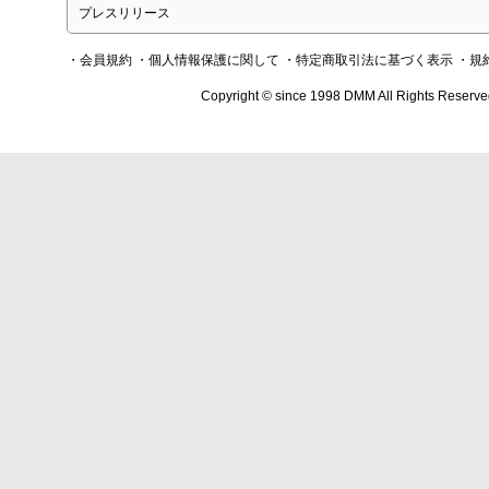
プレスリリース
・会員規約
・個人情報保護に関して
・特定商取引法に基づく表示
・規
Copyright © since 1998 DMM All Rights Reserve