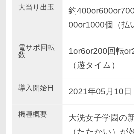
大当り出玉
約400or600or700
00or1000個（
電サポ回転
1or6or200回転o
数
（遊タイム）
導入開始日
2021年05月10
機種概要
大洗女子学園の
（たたかい）が