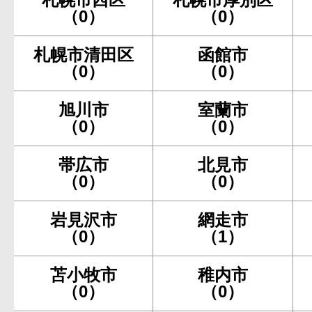
（0）
（0）
札幌市清田区
函館市
（0）
（0）
旭川市
室蘭市
（0）
（0）
帯広市
北見市
（0）
（0）
岩見沢市
網走市
（0）
（1）
苫小牧市
稚内市
（0）
（0）