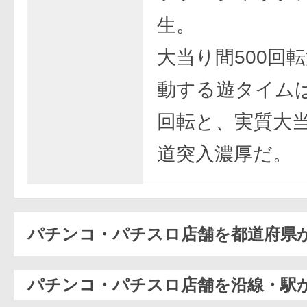
生。
大当り間500回
動する遊タイムは
回転と、実質大
道突入濃厚だ。
パチンコ・パチスロ店舗を都道府県
パチンコ・パチスロ店舗を沿線・駅