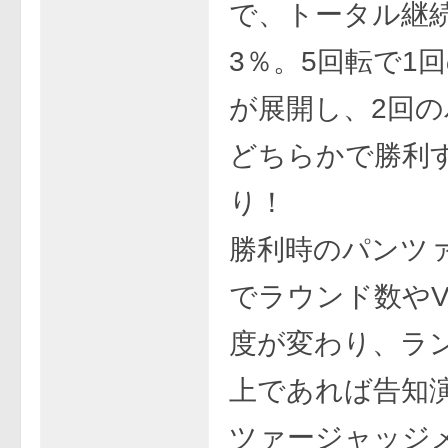
で、トータル継
3％。5回転で1
が展開し、2回
どちらかで勝利
り！
勝利時のパンツ
でラウンド数や
度が変わり、ラ
上であれば告知
ツァージャッジ