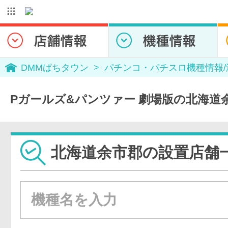
DMMぱちタウン
パチンコ・パチスロ機種情報
Pガールズ&パンツァー 劇場版の北海道
北海道余市郡の設置店舗