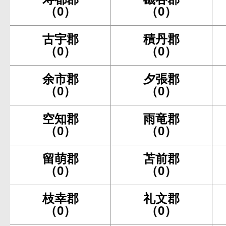
（0）
（0）
古宇郡
積丹郡
（0）
（0）
余市郡
夕張郡
（0）
（0）
空知郡
雨竜郡
（0）
（0）
留萌郡
苫前郡
（0）
（0）
枝幸郡
礼文郡
（0）
（0）