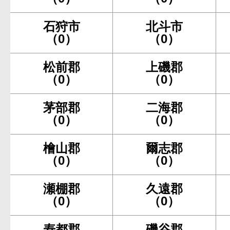
石狩市
北斗市
（0）
（0）
松前郡
上磯郡
（0）
（0）
茅部郡
二海郡
（0）
（0）
檜山郡
爾志郡
（0）
（0）
瀬棚郡
久遠郡
（0）
（0）
寿都郡
磯谷郡