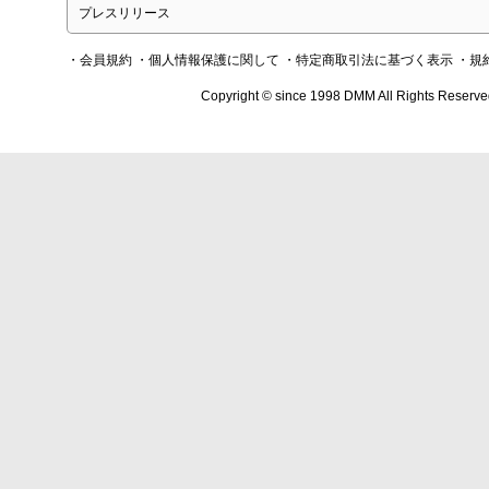
プレスリリース
・会員規約
・個人情報保護に関して
・特定商取引法に基づく表示
・規
Copyright © since 1998 DMM All Rights Reserve