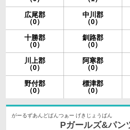
広尾郡
中川郡
（0）
（0）
十勝郡
釧路郡
（0）
（0）
川上郡
阿寒郡
（0）
（0）
野付郡
標津郡
（0）
（0）
がーるずあんどぱんつぁー げきじょうばん
Pガールズ&パンツァー 劇