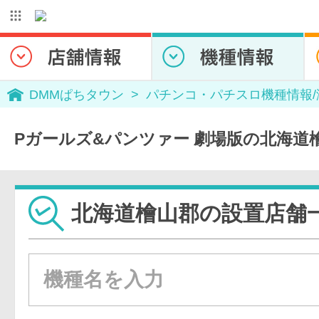
DMMぱちタウン
パチンコ・パチスロ機種情報
Pガールズ&パンツァー 劇場版の北海道
北海道檜山郡の設置店舗