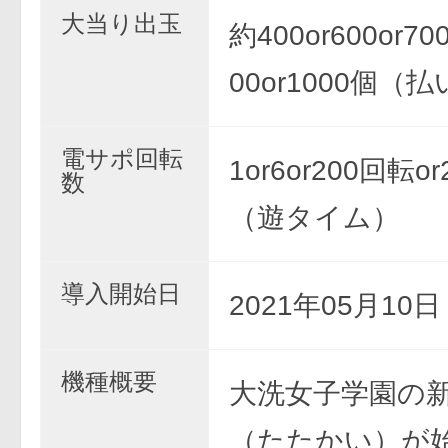
大当り出玉
約400or600or700
00or1000個（
電サポ回転
1or6or200回転o
数
（遊タイム）
導入開始日
2021年05月10
機種概要
大洗女子学園の
（たたかい）が