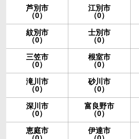
芦別市
江別市
（0）
（0）
紋別市
士別市
（0）
（0）
三笠市
根室市
（0）
（0）
滝川市
砂川市
（0）
（0）
深川市
富良野市
（0）
（0）
恵庭市
伊達市
（0）
（0）