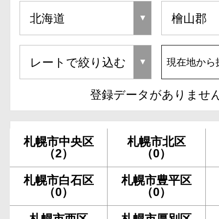
現在地から
登録データがありませ
札幌市中央区
札幌市北区
（2）
（0）
札幌市白石区
札幌市豊平区
（0）
（0）
札幌市西区
札幌市厚別区