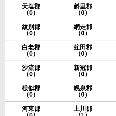
天塩郡
斜里郡
（0）
（0）
紋別郡
網走郡
（0）
（0）
白老郡
虻田郡
（0）
（0）
沙流郡
新冠郡
（0）
（0）
様似郡
幌泉郡
（0）
（0）
河東郡
上川郡
（0）
（1）