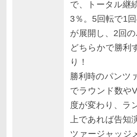
で、トータル継
3％。5回転で1
が展開し、2回
どちらかで勝利
り！
勝利時のパンツ
でラウンド数や
度が変わり、ラ
上であれば告知
ツァージャッジ