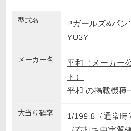
型式名
Pガールズ&パン
YU3Y
メーカー名
平和（メーカー
ト）
平和 の掲載機種
大当り確率
1/199.8（通常時）
（右打ち中実質