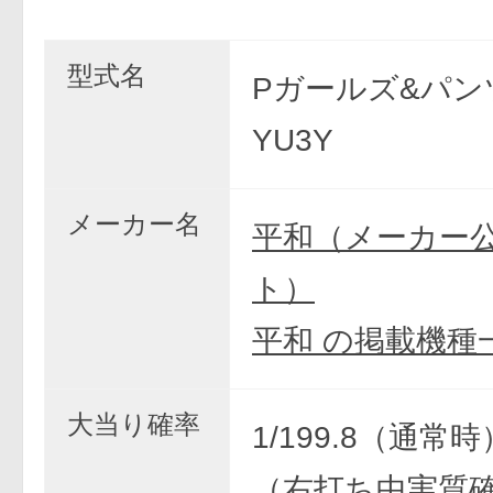
型式名
Pガールズ&パン
YU3Y
メーカー名
平和（メーカー
ト）
平和 の掲載機種
大当り確率
1/199.8（通常時）
（右打ち中実質