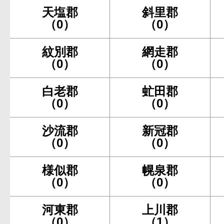
天塩郡
斜里郡
（0）
（0）
紋別郡
網走郡
（0）
（0）
白老郡
虻田郡
（0）
（0）
沙流郡
新冠郡
（0）
（0）
様似郡
幌泉郡
（0）
（0）
河東郡
上川郡
（0）
（1）