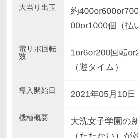
大当り出玉
約400or600or700
00or1000個（
電サポ回転
1or6or200回転o
数
（遊タイム）
導入開始日
2021年05月10
機種概要
大洗女子学園の
（たたかい）が