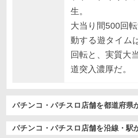
生。
大当り間500回
動する遊タイムは
回転と、実質大
道突入濃厚だ。
パチンコ・パチスロ店舗を都道府県
パチンコ・パチスロ店舗を沿線・駅