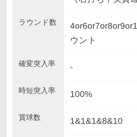
ラウンド数
4or6or7or8or9o
ウント
確変突入率
-
時短突入率
100%
賞球数
1&1&1&8&10