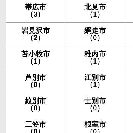
帯広市
北見市
（3）
（1）
岩見沢市
網走市
（2）
（0）
苫小牧市
稚内市
（1）
（1）
芦別市
江別市
（0）
（1）
紋別市
士別市
（0）
（0）
三笠市
根室市
（0）
（0）