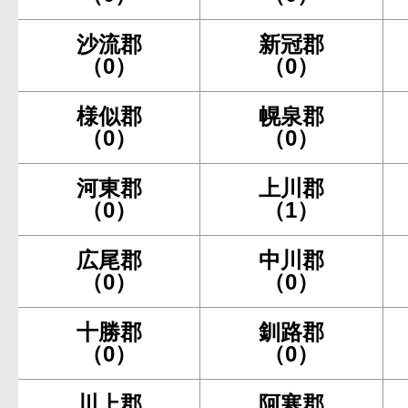
沙流郡
新冠郡
（0）
（0）
様似郡
幌泉郡
（0）
（0）
河東郡
上川郡
（0）
（1）
広尾郡
中川郡
（0）
（0）
十勝郡
釧路郡
（0）
（0）
川上郡
阿寒郡