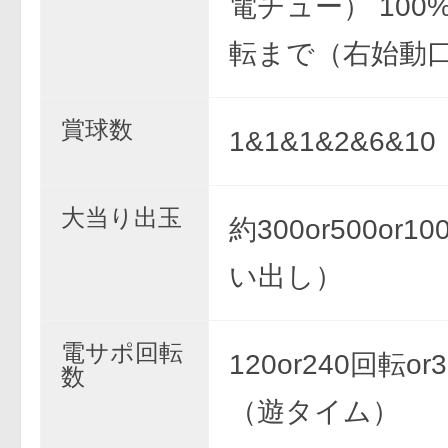
電チュー） 100%
転まで（右始動
賞球数
1&1&1&2&6&10
大当り出玉
約300or500or1
い出し）
電サポ回転
120or240回転or
数
（遊タイム）