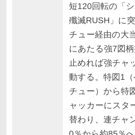
短120回転の「
殲滅RUSH」に
チュー経由の大
にあたる強7図
止めれば強チャ
動する。特図1（
チュー）から特
ャッカーにスタ
替わり、連チャ
0％から約85％