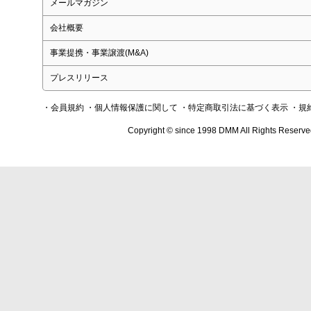
メールマガジン
会社概要
事業提携・事業譲渡(M&A)
プレスリリース
・会員規約
・個人情報保護に関して
・特定商取引法に基づく表示
・規
Copyright © since 1998 DMM All Rights Reserve