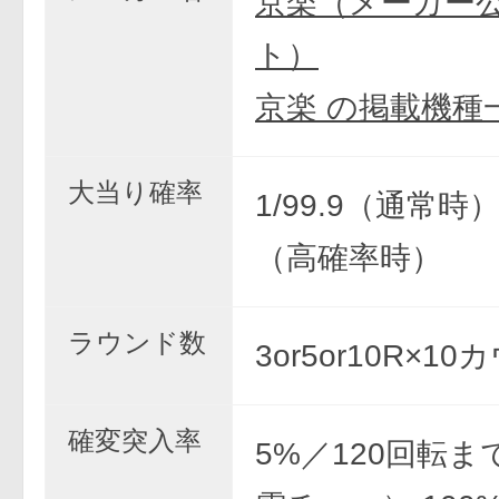
京楽（メーカー
ト）
京楽 の掲載機種
大当り確率
1/99.9（通常時） 
（高確率時）
ラウンド数
3or5or10R×1
確変突入率
5%／120回転ま