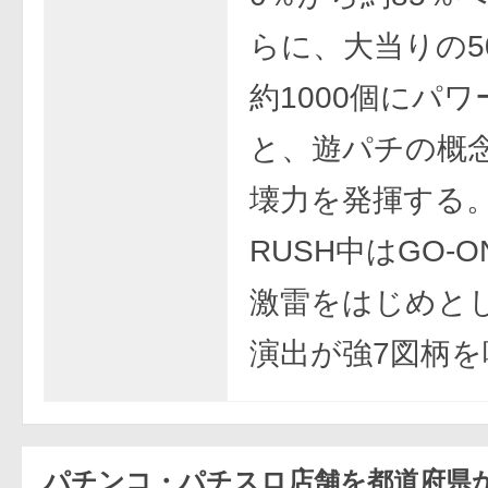
らに、大当りの5
約1000個にパ
と、遊パチの概
壊力を発揮する
RUSH中はGO-
激雷をはじめと
演出が強7図柄を
パチンコ・パチスロ店舗を都道府県