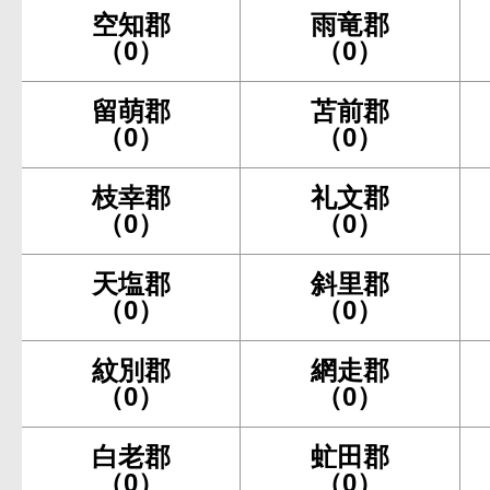
空知郡
雨竜郡
（0）
（0）
留萌郡
苫前郡
（0）
（0）
枝幸郡
礼文郡
（0）
（0）
天塩郡
斜里郡
（0）
（0）
紋別郡
網走郡
（0）
（0）
白老郡
虻田郡
（0）
（0）