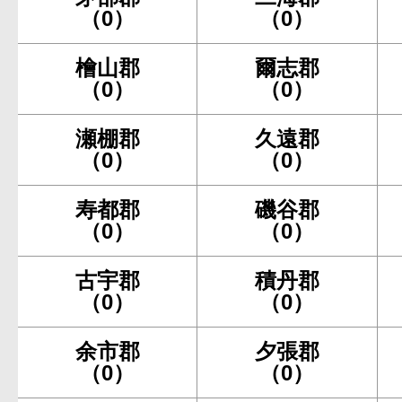
（0）
（0）
檜山郡
爾志郡
（0）
（0）
瀬棚郡
久遠郡
（0）
（0）
寿都郡
磯谷郡
（0）
（0）
古宇郡
積丹郡
（0）
（0）
余市郡
夕張郡
（0）
（0）