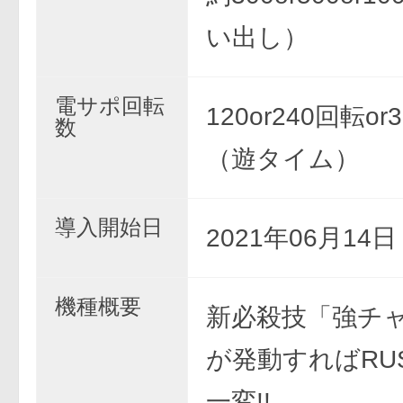
い出し）
電サポ回転
120or240回転or
数
（遊タイム）
導入開始日
2021年06月14
機種概要
新必殺技「強チ
が発動すればRU
一変!!