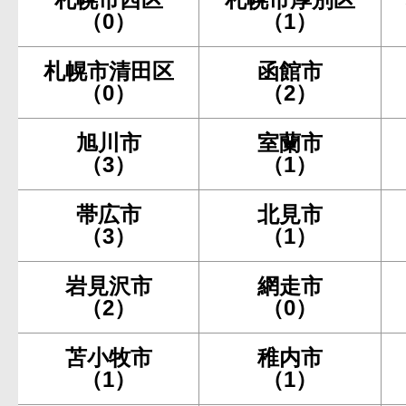
（0）
（1）
札幌市清田区
函館市
（0）
（2）
旭川市
室蘭市
（3）
（1）
帯広市
北見市
（3）
（1）
岩見沢市
網走市
（2）
（0）
苫小牧市
稚内市
（1）
（1）