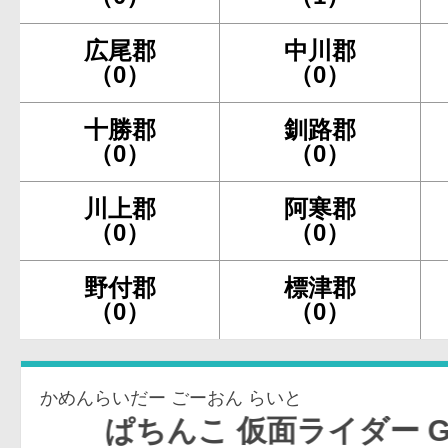
広尾郡
中川郡
（0）
（0）
十勝郡
釧路郡
（0）
（0）
川上郡
阿寒郡
（0）
（0）
野付郡
標津郡
（0）
（0）
かめんらいだー ごーおん らいと
ちんこ 仮面ライダー GO-ON LIG