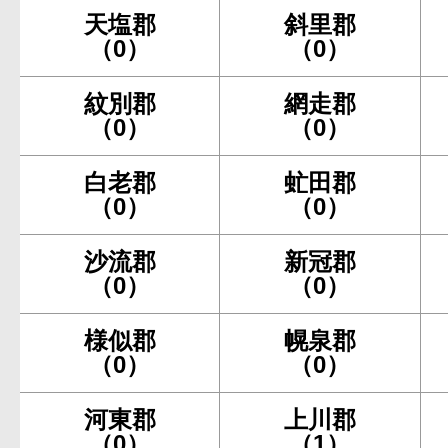
天塩郡
斜里郡
（0）
（0）
紋別郡
網走郡
（0）
（0）
白老郡
虻田郡
（0）
（0）
沙流郡
新冠郡
（0）
（0）
様似郡
幌泉郡
（0）
（0）
河東郡
上川郡
（0）
（1）