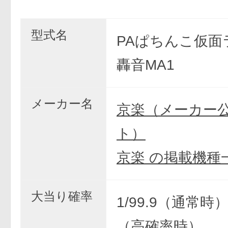
型式名
PAぱちんこ仮面
轟音MA1
メーカー名
京楽（メーカー
ト）
京楽 の掲載機種
大当り確率
1/99.9（通常時） 
（高確率時）