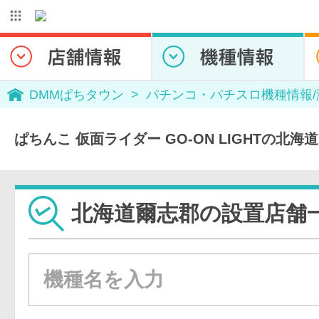
DMMぱちタウン
パチンコ・パチスロ機種情報
ぱちんこ 仮面ライダー GO-ON LIGHTの北
北海道爾志郡の設置店舗