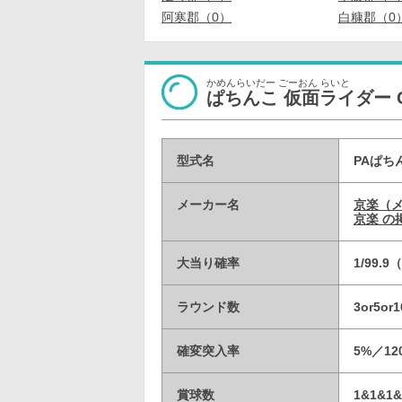
阿寒郡（0）
白糠郡（0
かめんらいだー ごーおん らいと
ぱちんこ 仮面ライダー GO
型式名
PAぱち
メーカー名
京楽（
京楽 の
大当り確率
1/99.
ラウンド数
3or5o
確変突入率
5%／1
賞球数
1&1&1&