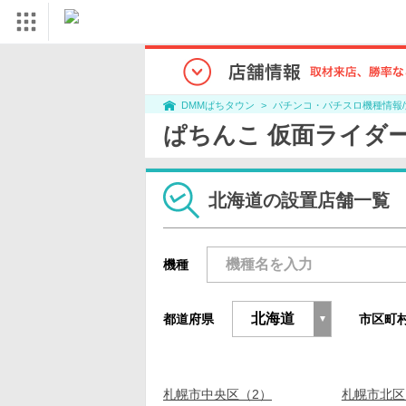
パチンコ・パチスロ機種情報
DMMぱちタウン
ぱちんこ 仮面ライダー 
北海道の設置店舗一覧
機種
都道府県
市区町
札幌市中央区（2）
札幌市北区