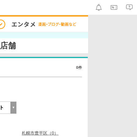
置店舗
0件
札幌市豊平区（0）