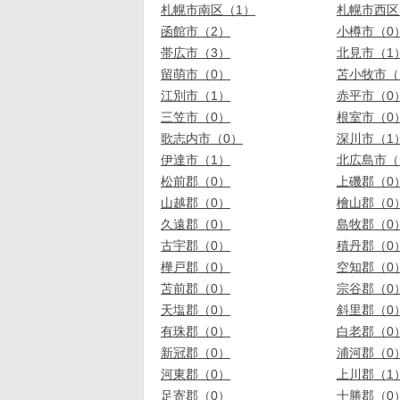
札幌市南区（1）
札幌市西区
函館市（2）
小樽市（0
帯広市（3）
北見市（1
留萌市（0）
苫小牧市（
江別市（1）
赤平市（0
三笠市（0）
根室市（0
歌志内市（0）
深川市（1
伊達市（1）
北広島市（
松前郡（0）
上磯郡（0
山越郡（0）
檜山郡（0
久遠郡（0）
島牧郡（0
古宇郡（0）
積丹郡（0
樺戸郡（0）
空知郡（0
苫前郡（0）
宗谷郡（0
天塩郡（0）
斜里郡（0
有珠郡（0）
白老郡（0
新冠郡（0）
浦河郡（0
河東郡（0）
上川郡（1
足寄郡（0）
十勝郡（0