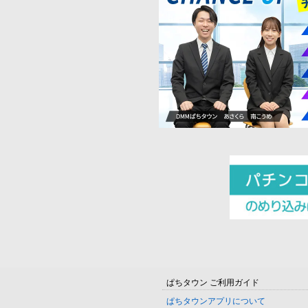
ぱちタウン ご利用ガイド
ぱちタウンアプリについて