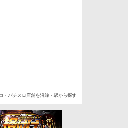
ンコ・パチスロ店舗を沿線・駅から探す