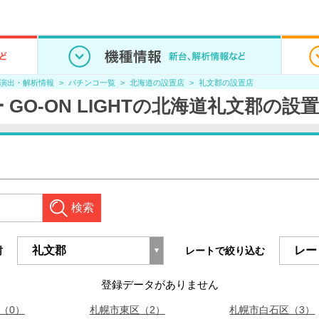
/演出・解析情報
パチンコ一覧
北海道の設置店
礼文郡の設置店
GO-ON LIGHTの北海道礼文郡の設
検索
村
レートで絞り込む
登録データがありません
（0）
札幌市東区（2）
札幌市白石区（3）