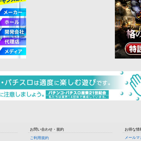
お問い合わせ・規約
お得な情
メールマ
ご利用規約