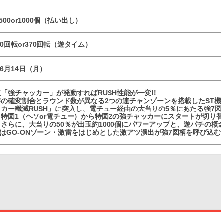
r500or1000個（払い出し）
240回転or370回転（遊タイム）
06月14日（月）
「強チャッカー」が発動すればRUSH性能が一変!!
の確変割合とラウンド数が異なる2つの連チャンゾーンを搭載したST機。
カー殲滅RUSH」に突入し、電チュー経由の大当りの5％にあたる強7
特図1（ヘソor電チュー）から特図2の強チャッカーにスタートが切り替
さらに、大当りの50％が出玉約1000個にパワーアップと、遊パチの
中はGO-ONゾーン・激雷をはじめとした激アツ演出が強7図柄を呼び込む!