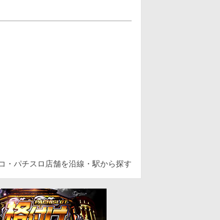
ンコ・パチスロ店舗を沿線・駅から探す