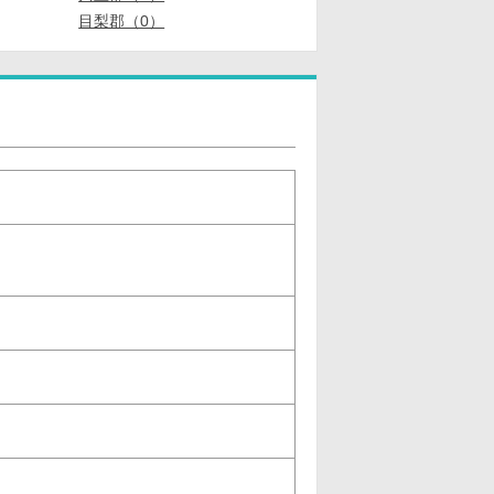
目梨郡（0）