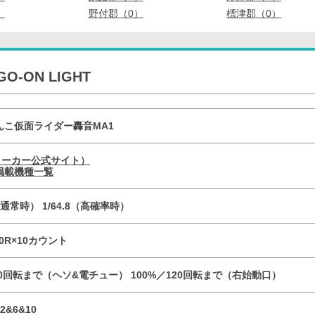
）
野付郡（0）
標津郡（0）
-ON LIGHT
んこ仮面ライダー轟音MA1
メーカー公式サイト）
掲載機種一覧
9（通常時） 1/64.8（高確率時）
r10R×10カウント
20回転まで（ヘソ&電チュー） 100%／120回転まで（右始動口）
2&6&10