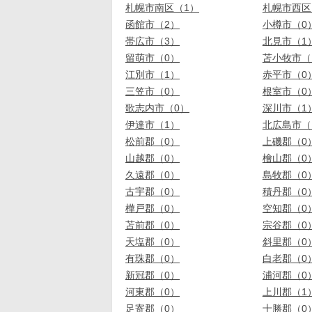
札幌市南区（1）
札幌市西区
函館市（2）
小樽市（0
帯広市（3）
北見市（1
留萌市（0）
苫小牧市（
江別市（1）
赤平市（0
三笠市（0）
根室市（0
歌志内市（0）
深川市（1
伊達市（1）
北広島市（
松前郡（0）
上磯郡（0
山越郡（0）
檜山郡（0
久遠郡（0）
島牧郡（0
古宇郡（0）
積丹郡（0
樺戸郡（0）
空知郡（0
苫前郡（0）
宗谷郡（0
天塩郡（0）
斜里郡（0
有珠郡（0）
白老郡（0
新冠郡（0）
浦河郡（0
河東郡（0）
上川郡（1
足寄郡（0）
十勝郡（0