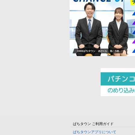
ぱちタウン ご利用ガイド
ぱちタウンアプリについて