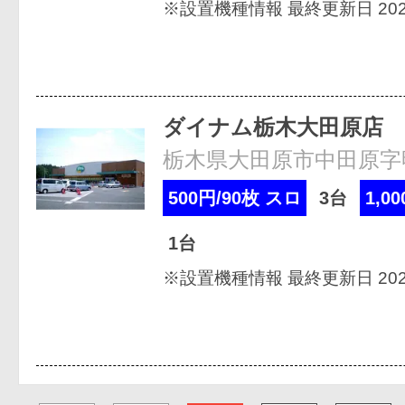
※設置機種情報 最終更新日 2026
ダイナム栃木大田原店
栃木県大田原市中田原字明
500円/90枚 スロ
3台
1,0
1台
※設置機種情報 最終更新日 2026