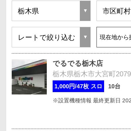
現在地から
でるでる栃木店
栃木県栃木市大宮町2079
1,000円/47枚 スロ
10台
※設置機種情報 最終更新日 2026