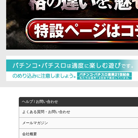
ヘルプ / お問い合わせ
よくある質問・お問い合わせ
メールマガジン
会社概要