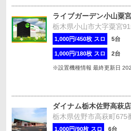
ライブガーデン小山粟
栃木県小山市大字粟宮915
1,000円/450枚 スロ
5台
1,000円/180枚 スロ
2台
※設置機種情報 最終更新日 2026
ダイナム栃木佐野高萩
栃木県佐野市高萩町675
1,000円/90枚 スロ
6台