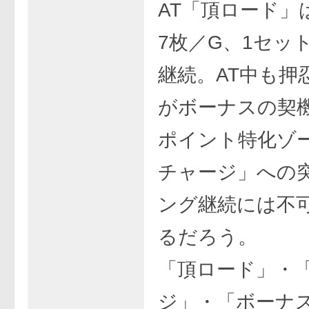
AT「頂ロード」
7枚／G、1セット
継続。AT中も押
がボーナスの契
ポイント特化ゾ
チャージ」への
ング継続には不
るだろう。
「頂ロード」・
ジ」・「ボーナ