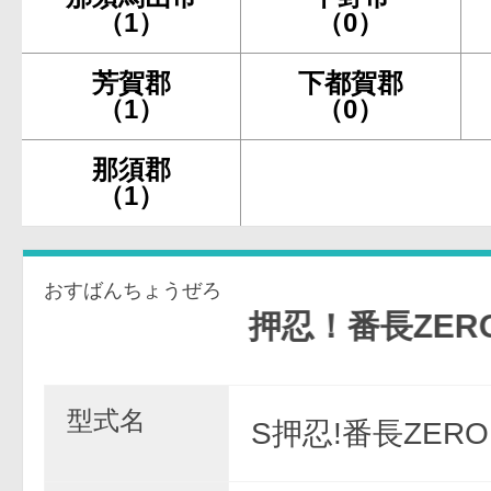
（1）
（0）
芳賀郡
下都賀郡
（1）
（0）
那須郡
（1）
おすばんちょうぜろ
押忍！番長ZERO
型式名
S押忍!番長ZERO