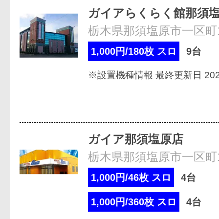
ガイアらくらく館那須
栃木県那須塩原市一区町10
1,000円/180枚 スロ
9台
※設置機種情報 最終更新日 2026
ガイア那須塩原店
栃木県那須塩原市一区町10
1,000円/46枚 スロ
4台
1,000円/360枚 スロ
4台