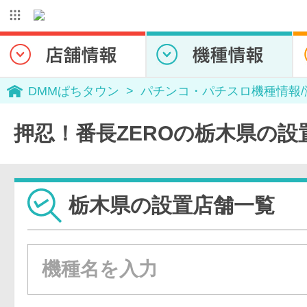
DMMぱちタウン
パチンコ・パチスロ機種情報
押忍！番長ZEROの栃木県の設
栃木県の設置店舗一覧