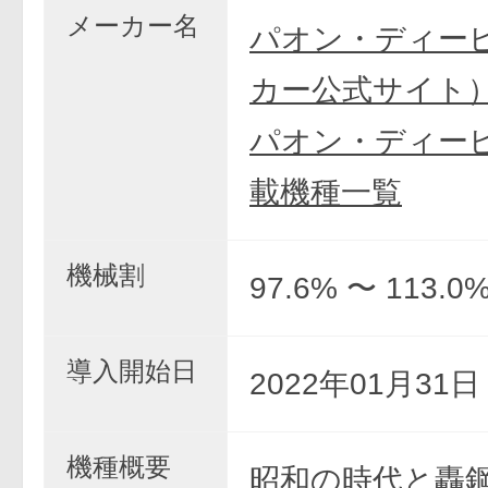
メーカー名
パオン・ディー
カー公式サイト
パオン・ディーピ
載機種一覧
機械割
97.6% 〜 113.0
導入開始日
2022年01月31
機種概要
昭和の時代と轟