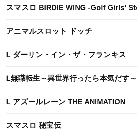
スマスロ BIRDIE WING -Golf Girls' St
デルグランドちゃ
アニマルスロット ドッチ
始動！
L ダーリン・イン・ザ・フランキス
チャンネル登録お願い
L無職転生～異世界行ったら本気だす～
https://www.youtube.com
L アズールレーン THE ANIMATION
んねる
スマスロ 秘宝伝
■■■■■■■■■■