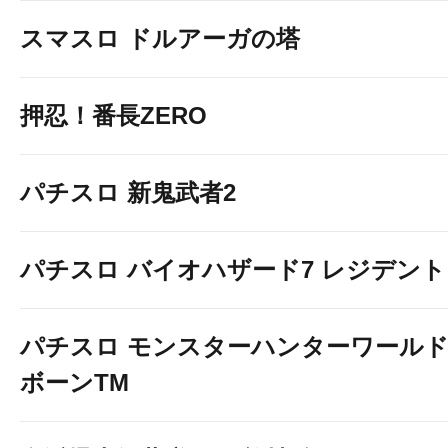
スマスロ ドルアーガの塔
押忍！番長ZERO
★優先入場方法
パチスロ 新鬼武者2
パチスロ バイオハザード7 レジデント
パチスロ モンスターハンターワール
ボーンTM