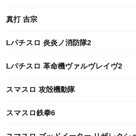
真打 吉宗
Lパチスロ 炎炎ノ消防隊2
Lパチスロ 革命機ヴァルヴレイヴ2
スマスロ 攻殻機動隊
スマスロ鉄拳6