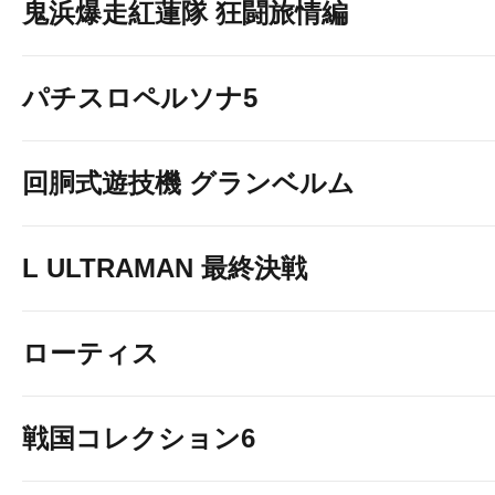
鬼浜爆走紅蓮隊 狂闘旅情編
パチスロペルソナ5
回胴式遊技機 グランベルム
L ULTRAMAN 最終決戦
ローティス
戦国コレクション6