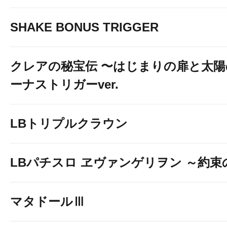
SHAKE BONUS TRIGGER
クレアの秘宝伝 〜はじまりの扉と太陽
ーナストリガーver.
LBトリプルクラウン
LBパチスロ ヱヴァンゲリヲン ～約束
マタドールⅢ