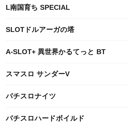
L南国育ち SPECIAL
SLOTドルアーガの塔
A-SLOT+ 異世界かるてっと BT
↓ラインお友達登録は
スマスロ サンダーV
パチスロナイツ
パチスロハードボイルド