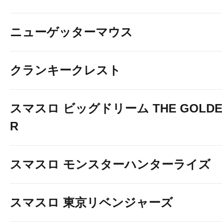
ニューゲッターマウス
クランキークレスト
スマスロ ビッグドリーム THE GOLDEN
R
スマスロ モンスターハンターライズ
スマスロ 東京リベンジャーズ