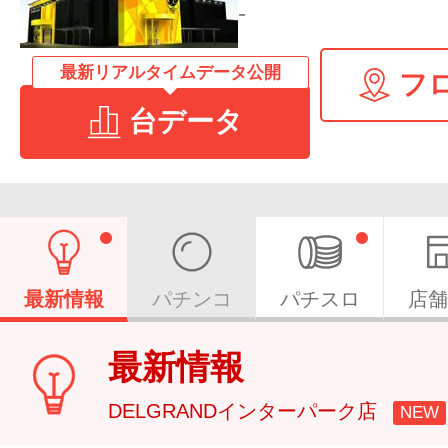
-
最新リアルタイムデータ公開
フ
台データ
最新情報
パチンコ
パチスロ
店舗
最新情報
DELGRANDインターパーク店
NEW